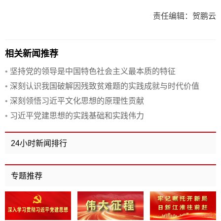
责任编辑：贺鹏云
相关新闻推荐
•
坚持党的领导是中国特色社会主义最本质的特征
•
深刻认识我国破解因残致贫难题的实践成就与时代价值
•
深刻领悟习近平文化思想的原理性贡献
•
习近平党建思想的实践基础和实践伟力
24小时新闻排行
专题推荐