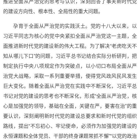
推进全面从严治党的思考与认识，深刻回答了事关新时代党
的建设方向性、根本性、全局性的重大问题。
孕育于全面从严治党的实践沃土。党的十八大以来，以
习近平同志为核心的党中央紧扣全面从严治党这一主题，全
面推进新时代党的建设新的伟大工程。为了解决“老虎吃天不
知从哪儿下口”的问题，习近平总书记结合实际分析研判，把
制定执行中央八项规定作为突破点，以小切口布局全面从严
治党大战略，采取一系列重要举措，使得党风政风民风发生
巨大变化。随着全面从严治党在实践中不断深化，习近平总
书记对党的建设的思考也不断深化，形成“全面从严治党，核
心是加强党的领导，基础在全面，关键在严，要害在治”的重
要认识，深刻阐明新时代党的建设总要求和新时代党的组织
路线，提出“不忘初心、牢记使命，必须作为加强党的建设的
永恒课题和全体党员、干部的终身课题常抓不懈”“以党的政治