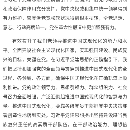
和政治保障作用充分发挥，党中央权威和集中统一领导得到
有力维护，管党治党宽松软状况得到根本扭转，全党思想、
意志、行动高度统一，党在革命性锻造中更加坚强有力。
有效提升了我们党领导推进中国式现代化的能力和水
平。全面建设社会主义现代化国家，实现强国建设、民族复
兴的目标，关键在党。在习近平党建思想的正确指引下，我
们把坚持和加强党的全面领导贯穿到推进中国式现代化的全
过程、各领域、各方面，确保中国式现代化在正确轨道上顺
利推进。党的政治领导力、思想引领力、群众组织力、社会
号召力全面增强，广泛汇聚起推进中国式现代化的智慧与力
量。推进中国式现代化，要靠各级党员干部把党中央决策部
署创造性地落到实处。习近平党建思想提出坚持建设堪当民
族复兴重任的高素质干部队伍，在干部政治能力、理想信