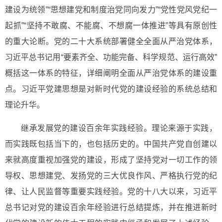
建设为统领”“思想建党和制度治党同向发力”“党性党风党纪一
起抓”“坚持不敢腐、不能腐、不想腐一体推进”等具有原创性
的重大论断。党的二十大系统部署健全全面从严治党体系，
习近平总书记用“要素齐全、功能完备、科学规范、运行高效”
概括这一体系的特征，详细阐明全面从严治党体系的建设重
点。习近平党建思想是对新时代党的建设经验的系统总结和
理论升华。
继承发展党的建设百余年实践经验。理论来源于实践，
而实践既包括当下的，也包括历史的。中国共产党自创建以
来就高度重视加强党的建设，形成了坚持党对一切工作的领
导权、思想建党、发扬党的三大优良作风、严格执行党的纪
律、让人民监督等重要实践经验。党的十八大以来，习近平
总书记对党的建设百余年经验进行总结提炼，并在推进新时