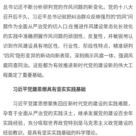
总书记还不断分析研判党的作风问题的新变化。党的十八大
召开后不久，习近平总书记就把纠治群众反映强烈的“四风”问
题作为全面从严治党的切入口;在推进作风建设常态化长效化
的实践中准确把握作风问题的顽固性、反复性，并敏锐地认
识到作风建设具有地区性、行业性、阶段性特点，精准研判
“四风”隐形变异的新动向新表现，深刻揭示风腐一体，强调风
腐同查同治。这些都为有效推进新时代党的建设新的伟大工
程奠定了重要基础。
习近平党建思想具有坚实实践基础
习近平党建思想聚焦回应新时代党的建设的实践难题，
孕育于全面从严治党的实践沃土，继承发展党的建设百余年
实践经验，充分吸取世界政党特别是马克思主义政党建设的
经验教训，是具有坚实实践基础的科学理论。