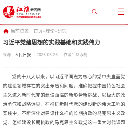
当前位置：
首页
--
理论
--
研究
习近平党建思想的实践基础和实践伟力
来源：
人民日报
2026-06-26
作者：赵淑梅
党的十八大以来，以习近平同志为核心的党中央直面党
的建设领域存在的突出矛盾和问题，准确把握中国特色社会
主义进入新时代党的建设面临的新形势新挑战，以极大的政
治勇气和战略远见，在推进新时代党的建设新的伟大工程的
实践中，不断深化对建设什么样的长期执政的马克思主义政
党、怎样建设长期执政的马克思主义政党这一重大时代课题