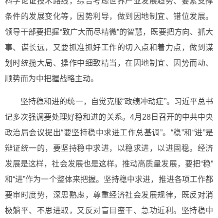
科学论证技术路线，综合考虑世界产业发展趋势、要素支撑
条件的发展变化等，因势利导，做到因地制宜、错位发展。
领导干部要把握“致广大而尽精微”的智慧，既要把方向、抓大
事、谋长远，又要抓准抓好工作的切入点和着力点，做到谋
划时统揽大局、操作中细致精当，在因地制宜、因势而动、
顺势而为中把握战略主动。
坚持稳和进的统一，自觉克服“政绩冲动症”。习近平总书
记多次强调要处理好稳和进的关系。4月28日召开的中共中央
政治局会议提出“要坚持稳中求进工作总基调”。“稳”和“进”是
辩证统一的，要坚持稳中求进，以稳求进，以进固稳。经济
发展是这样，社会发展也是这样。推动高质量发展，要把“稳”
和“进”作为一个整体来把握。坚持稳中求进，推进各项工作都
要审时度势，深思熟虑，尊重经济社会发展规律，既反对消
极躺平、不思进取，又反对盲目蛮干、急功近利。坚持稳中