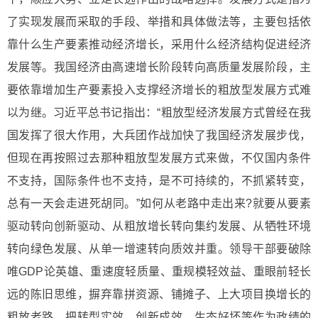
了实现发展而采取的手段、举措和具体做法等，主要包括依
靠什么生产要素推动经济增长，采用什么经济结构促进经济
发展等。我国经济由高速增长阶段转向高质量发展阶段，主
要依靠增加生产要素投入支撑经济增长的粗放型发展方式难
以为继。习近平总书记指出：“粗放型经济发展方式曾经在我
国发挥了很大作用，大兵团作战加快了我国经济发展步伐，
但现在再按照过去那种粗放型发展方式来做，不仅国内条件
不支持，国际条件也不支持，是不可持续的，不抓紧转变，
总有一天会走进死胡同。”如何从老路中走出来?就要从要素
驱动转向创新驱动、从粗放增长转向集约发展、从牺牲环境
转向绿色发展、从单一增速转向质效并重。领导干部要破除
唯GDP论英雄、重速度轻质量、重规模轻效益、重眼前轻长
远的陈旧思维，摒弃靠拼资源、铺摊子、上大项目换增长的
粗放老路，把转型实效、创新成效、生态好坏等作为政绩的