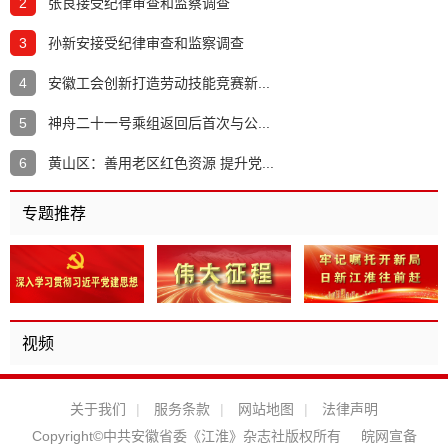
2
张良接受纪律审查和监察调查
3
孙新安接受纪律审查和监察调查
4
安徽工会创新打造劳动技能竞赛新...
5
神舟二十一号乘组返回后首次与公...
6
黄山区：善用老区红色资源 提升党...
专题推荐
视频
关于我们
|
服务条款
|
网站地图
|
法律声明
Copyright©中共安徽省委《江淮》杂志社版权所有
皖网宣备