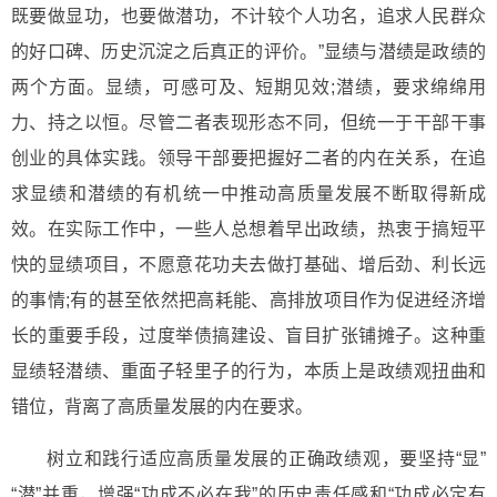
既要做显功，也要做潜功，不计较个人功名，追求人民群众
的好口碑、历史沉淀之后真正的评价。”显绩与潜绩是政绩的
两个方面。显绩，可感可及、短期见效;潜绩，要求绵绵用
力、持之以恒。尽管二者表现形态不同，但统一于干部干事
创业的具体实践。领导干部要把握好二者的内在关系，在追
求显绩和潜绩的有机统一中推动高质量发展不断取得新成
效。在实际工作中，一些人总想着早出政绩，热衷于搞短平
快的显绩项目，不愿意花功夫去做打基础、增后劲、利长远
的事情;有的甚至依然把高耗能、高排放项目作为促进经济增
长的重要手段，过度举债搞建设、盲目扩张铺摊子。这种重
显绩轻潜绩、重面子轻里子的行为，本质上是政绩观扭曲和
错位，背离了高质量发展的内在要求。
树立和践行适应高质量发展的正确政绩观，要坚持“显”
“潜”并重，增强“功成不必在我”的历史责任感和“功成必定有