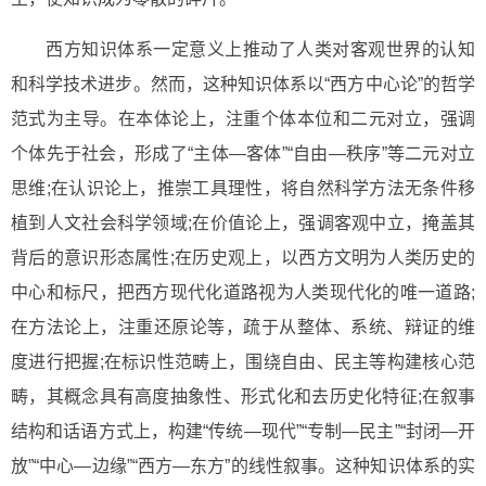
西方知识体系一定意义上推动了人类对客观世界的认知
和科学技术进步。然而，这种知识体系以“西方中心论”的哲学
范式为主导。在本体论上，注重个体本位和二元对立，强调
个体先于社会，形成了“主体—客体”“自由—秩序”等二元对立
思维;在认识论上，推崇工具理性，将自然科学方法无条件移
植到人文社会科学领域;在价值论上，强调客观中立，掩盖其
背后的意识形态属性;在历史观上，以西方文明为人类历史的
中心和标尺，把西方现代化道路视为人类现代化的唯一道路;
在方法论上，注重还原论等，疏于从整体、系统、辩证的维
度进行把握;在标识性范畴上，围绕自由、民主等构建核心范
畴，其概念具有高度抽象性、形式化和去历史化特征;在叙事
结构和话语方式上，构建“传统—现代”“专制—民主”“封闭—开
放”“中心—边缘”“西方—东方”的线性叙事。这种知识体系的实