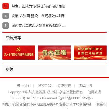
3
绿色，正成为“安徽往前赶”硬核而靓...
4
安徽“六张网”建设：从规模效应到系...
5
国内首台单核心大冷量稀释制冷机...
专题推荐
视频
关于我们
|
服务条款
|
网站地图
|
法律声明
Copyright©中共安徽省委《江淮》杂志社版权所有
皖网宣备
090008号 All Rights Reserved.
皖ICP备08001726号-2
地址：安徽省合肥市庐阳区红星路1号省委办公厅服务楼8楼
联系电