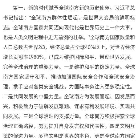
第一，新的时代赋予全球南方新的历史使命。习近平总
书记指出：“全球南方群体性崛起，是世界大变局的鲜明标
志。全球南方国家共同迈向现代化是世界历史上一件大事，
也是人类文明进程中史无前例的壮举。”全球南方国家数量和
人口总数占世界2/3，经济总量占全球40%以上，对世界经济
增长贡献率达80%，已成为维护国际和平、带动世界发展、
完善全球治理的重要力量。一是维护和平的稳定力量。全球
南方国家坚守和平，推动加强国际安全合作和全球安全治
理，携手应对各类安全挑战，为国际事务注入更多稳定性。
二是共同发展的中坚力量。全球南方为发展而起、因发展而
兴，积极致力于破解发展难题、谋求有利发展环境、实现共
同发展。三是全球治理的支撑力量。全球南方积极探索全球
治理正确路径，努力提升自身发言权和代表性。四是文明互
鉴的促进力量。多样文明是世界的本色，更是全球南方国家