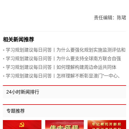
责任编辑：陈珺
相关新闻推荐
•
学习规划建议每日问答丨为什么要强化规划实施监测评估和
监督
•
学习规划建议每日问答丨为什么要支持全球南方联合自强
•
学习规划建议每日问答丨如何理解构建周边命运共同体
•
学习规划建议每日问答丨怎样理解不断彰显澳门“一中心、
一平台、一基地”作用
24小时新闻排行
专题推荐