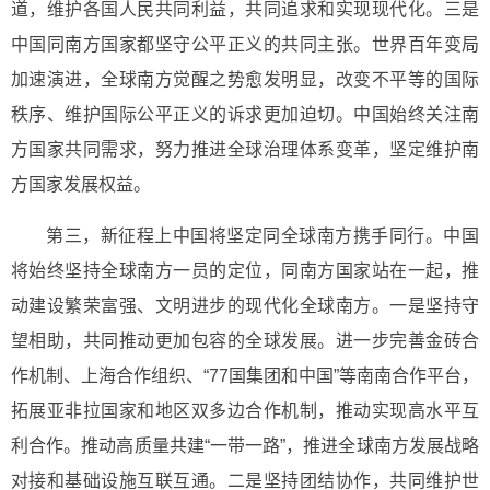
道，维护各国人民共同利益，共同追求和实现现代化。三是
中国同南方国家都坚守公平正义的共同主张。世界百年变局
加速演进，全球南方觉醒之势愈发明显，改变不平等的国际
秩序、维护国际公平正义的诉求更加迫切。中国始终关注南
方国家共同需求，努力推进全球治理体系变革，坚定维护南
方国家发展权益。
第三，新征程上中国将坚定同全球南方携手同行。中国
将始终坚持全球南方一员的定位，同南方国家站在一起，推
动建设繁荣富强、文明进步的现代化全球南方。一是坚持守
望相助，共同推动更加包容的全球发展。进一步完善金砖合
作机制、上海合作组织、“77国集团和中国”等南南合作平台，
拓展亚非拉国家和地区双多边合作机制，推动实现高水平互
利合作。推动高质量共建“一带一路”，推进全球南方发展战略
对接和基础设施互联互通。二是坚持团结协作，共同维护世