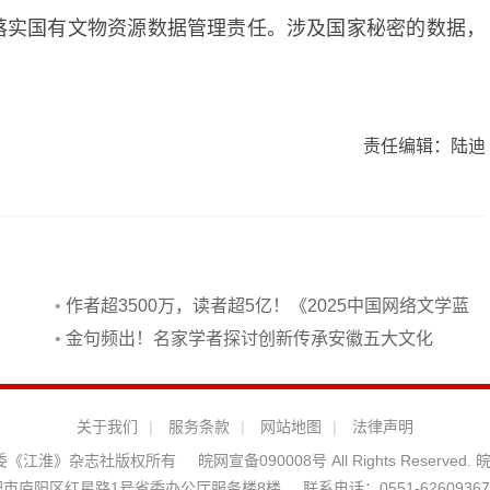
格落实国有文物资源数据管理责任。涉及国家秘密的数据，
责任编辑：陆迪
•
作者超3500万，读者超5亿！《2025中国网络文学蓝
皮书》发布
•
金句频出！名家学者探讨创新传承安徽五大文化
关于我们
|
服务条款
|
网站地图
|
法律声明
安徽省委《江淮》杂志社版权所有
皖网宣备090008号 All Rights Reserved.
皖
市庐阳区红星路1号省委办公厅服务楼8楼
联系电话：0551-62609367