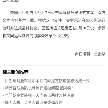
面打交道。
美国和伊朗方面6月17日公布谅解备忘录正式文本，双方
文本内容基本一致。根据这份文件，美伊承诺在60天内进行
谈判并达成最终协议。巴基斯坦总理夏巴兹6月18日说，伊朗
和美国远程签署的谅解备忘录立即生效。
责任编辑：王振华
相关新闻推荐
•
伊朗与阿曼就霍尔木兹海峡拟定航道坐标达成一致
•
特朗普与美防长就弹药短缺问题“起冲突”
•
也门胡塞武装称一天内袭击两艘沙特油轮
•
俄无人机厂负责人遭汽车炸弹袭击