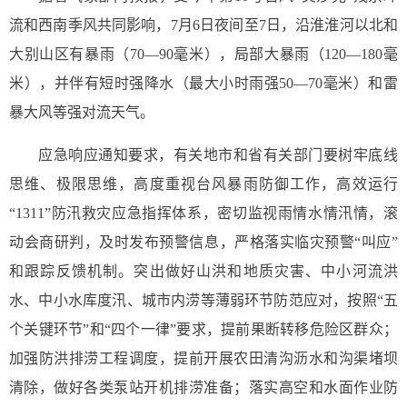
流和西南季风共同影响，7月6日夜间至7日，沿淮淮河以北和
大别山区有暴雨（70—90毫米），局部大暴雨（120—180毫
米），并伴有短时强降水（最大小时雨强50—70毫米）和雷
暴大风等强对流天气。
应急响应通知要求，有关地市和省有关部门要树牢底线
思维、极限思维，高度重视台风暴雨防御工作，高效运行
“1311”防汛救灾应急指挥体系，密切监视雨情水情汛情，滚
动会商研判，及时发布预警信息，严格落实临灾预警“叫应”
和跟踪反馈机制。突出做好山洪和地质灾害、中小河流洪
水、中小水库度汛、城市内涝等薄弱环节防范应对，按照“五
个关键环节”和“四个一律”要求，提前果断转移危险区群众；
加强防洪排涝工程调度，提前开展农田清沟沥水和沟渠堵坝
清除，做好各类泵站开机排涝准备；落实高空和水面作业防