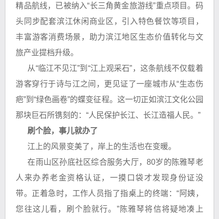
精品航线，已被纳入“长三角黄金旅游线”重点项目。码
头同步配套滨江休闲商业区，引入特色餐饮等项目，
丰富游客消费场景，助力滨江地区生态价值转化与文
旅产业提档升级。
从“临江不见江”到“江上观采石”，这条航线不仅载着
游客穿行于诗与江之间，更见证了一座城市从“生态伤
疤”到“绿色画卷”的蝶变征程。这一切正如滨江文化公园
那块巨石所镌刻的：“人民保护长江、长江造福人民。”
刷个脸，事儿就办了
江上的风景变美了，岸上的生活也在变暖。
在雨山区孙底社区综合服务大厅，80岁的陈雅琴老
人来办养老金资格认证，一摸口袋才发现身份证没
带。正着急时，工作人员指了指桌上的终端：“阿姨，
您往这儿看，刷个脸就行。”陈雅琴将信将疑地凑上