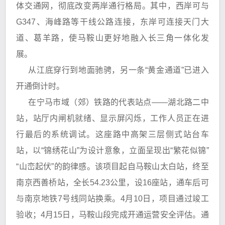
体交通网，彻底改变两岸通行格局。其中，西岸可与
G347、海峰路等干线公路连接，东岸可连接天门大
道、葛羊路，使马鞍山更好地融入长三角一体化发
展。
从江底穿行到地面驰骋，另一条“黄金通道”已进入
开通倒计时。
在宁马市域（郊）铁路的代表站点——湖北路二中
站，站厅内闸机就绪、显示屏闪烁，工作人员正在进
行最后的系统调试。这座路中高架三层侧式站台车
站，以“锦绣花山”为设计意象，立面呈现出“繁花似锦”
“山峦起伏”的韵律感。该项目起自马鞍山太白站，终至
南京西善桥站，全长54.23公里，设16座站，通车后可
与南京地铁7号线同站换乘。4月10日，项目通过竣工
验收；4月15日，马鞍山段完成开通运营安全评估。通