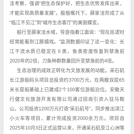
洼考察，强调“把生态保护好，把生态优势发挥出来，
才能实现高质量发展”。殷殷嘱托下，薛家洼完成了从
“临江不见江”到“城市生态客厅”的美丽蝶变。
船行至薛家洼水域，导游指着江面说：“现在巡逻时
经常能看到江豚嬉戏。”监测数据印证了这一变化：长
江干流水质已稳定在Ⅱ类，鱼类密度恢复到禁渔前
2020年的2倍，刀鱼种群数量回升至禁渔前的4倍。
生态治理的成效正转化为文旅发展的动能。采石矶
长江游船码头项目总投资约3700万元，在两艘双层65
米长趸船基础上已建成2个100客位游船泊位。安徽天
行健文化旅游开发有限公司通过招商引资入驻马鞍
山，公司投资1200万元打造“采石矶号”，同步推出滨江
小火车等项目，累计完成投资2000余万元。项目自
2025年10月3日正式运营以来，开通采石矶至江心洲等