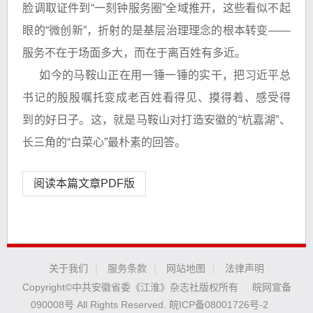
脸调取证件到“一刻钟服务圈”全域推开，这些看似不起
眼的“微创新”，折射的是基层治理理念的根本转变——
服务不在于场面多大，而在于离百姓有多近。
如今的马鞍山正在用一锤一锤的实干，把习近平总
书记的殷殷嘱托变成老百姓看得见、摸得着、感受得
到的好日子。这，就是马鞍山对打造安徽的“杭嘉湖”、
长三角的“白菜心”最朴素的回答。
阅读本篇文章PDF版
关于我们
|
服务条款
|
网站地图
|
法律声明
Copyright©中共安徽省委《江淮》杂志社版权所有
皖网宣备
090008号 All Rights Reserved.
皖ICP备08001726号-2