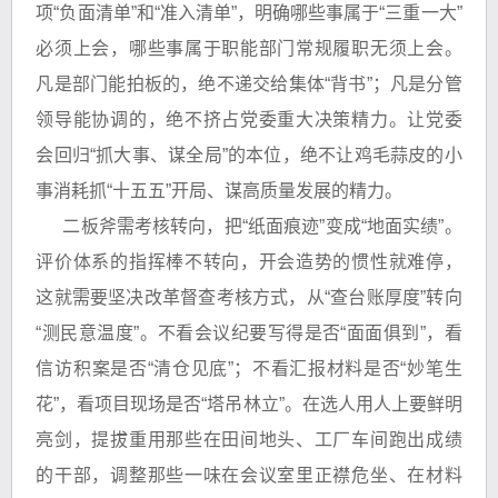
项“负面清单”和“准入清单”，明确哪些事属于“三重一大”
必须上会，哪些事属于职能部门常规履职无须上会。
凡是部门能拍板的，绝不递交给集体“背书”；凡是分管
领导能协调的，绝不挤占党委重大决策精力。让党委
会回归“抓大事、谋全局”的本位，绝不让鸡毛蒜皮的小
事消耗抓“十五五”开局、谋高质量发展的精力。
二板斧需考核转向，把“纸面痕迹”变成“地面实绩”。
评价体系的指挥棒不转向，开会造势的惯性就难停，
这就需要坚决改革督查考核方式，从“查台账厚度”转向
“测民意温度”。不看会议纪要写得是否“面面俱到”，看
信访积案是否“清仓见底”；不看汇报材料是否“妙笔生
花”，看项目现场是否“塔吊林立”。在选人用人上要鲜明
亮剑，提拔重用那些在田间地头、工厂车间跑出成绩
的干部，调整那些一味在会议室里正襟危坐、在材料