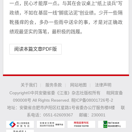
一点，民心才能厚一点。与其在会议桌上“纸上谈兵”写
政绩，不如在基层一线“脚底沾泥”创业绩。少开一些隔
靴搔痒的会，多办一些雨中送伞的事，才是对正确政
绩观最坚实的落笔，最积极的践履。
阅读本篇文章PDF版
关于我们
|
服务条款
|
网站地图
|
法律声明
Copyright©中共安徽省委《江淮》杂志社版权所有
皖网宣备
090008号 All Rights Reserved.
皖ICP备08001726号-2
地址：安徽省合肥市庐阳区红星路1号省委办公厅服务楼8楼
联
系电话：0551-62609367
邮编：230001