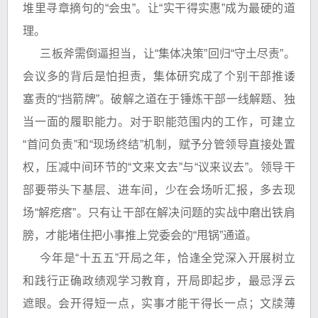
堆里寻章摘句的“会虫”。让“实干得实惠”成为最硬的道
理。
三板斧需倒逼担当，让“集体决策”回归“守土尽责”。
会议多的背后是怕担责，集体研究成了个别干部推诿
塞责的“挡箭牌”。破解之道在于锤炼干部一线解题、独
当一面的履职能力。对于职能范围内的工作，可建立
“首问负责”和“现场终结”机制，赋予分管领导直接处置
权，压减中间环节的“文来文去”与“议来议去”。领导干
部要带头下基层、进车间，少在会场听汇报，多去现
场“解疙瘩”。只有让干部在解决问题的实战中磨出铁肩
膀，才能堵住把小事推上党委会的“甩锅”通道。
今年是“十五五”开局之年，恰逢全党深入开展树立
和践行正确政绩观学习教育，开局即起步，最忌浮云
遮眼。会开得短一点，实事才能干得长一点；文牍薄