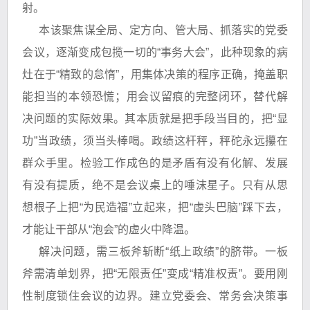
射。
本该聚焦谋全局、定方向、管大局、抓落实的党委
会议，逐渐变成包揽一切的“事务大会”，此种现象的病
灶在于“精致的怠惰”，用集体决策的程序正确，掩盖职
能担当的本领恐慌；用会议留痕的完整闭环，替代解
决问题的实际效果。其本质就是把手段当目的，把“显
功”当政绩，须当头棒喝。政绩这杆秤，秤砣永远攥在
群众手里。检验工作成色的是矛盾有没有化解、发展
有没有提质，绝不是会议桌上的唾沫星子。只有从思
想根子上把“为民造福”立起来，把“虚头巴脑”踩下去，
才能让干部从“泡会”的虚火中降温。
解决问题，需三板斧斩断“纸上政绩”的脐带。一板
斧需清单划界，把“无限责任”变成“精准权责”。要用刚
性制度锁住会议的边界。建立党委会、常务会决策事