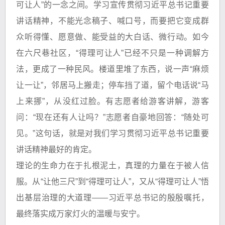
可让人”的一念之间。学习宣传贯彻习近平总书记重要
讲话精神，不能光念稿子、喊口号，而要把它变成群
众听得懂、愿意做、能受益的大白话、微行动。如今
在六尺巷社区，“得理可让人”已经不只是一种调解方
法，更成了一种民风。楼道里堆了东西，说一声“麻烦
让一让”，邻居马上搬走；停车挡了道，留个电话说“马
上来挪”，从没红过脸。有志愿者给游客讲解，游客
问：“现在还有人让吗？”志愿者自豪地回答：“随处可
见。”这句话，就是对我们学习贯彻习近平总书记重要
讲话精神最好的肯定。
理论的生命力在于扎根泥土，真理的力量在于被人信
服。从“让他三尺”到“得理可让人”，又从“得理可让人”悟
出基层治理的大道理——习近平总书记的殷殷嘱托，
最终落实成万家灯火的温暖与安宁。