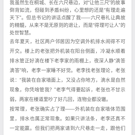
我虽然生在桐城、长在六尺巷边，对“让他三尺”的故事
倒背如流，但碰到矛盾纠纷，心里想的还是“有理走遍
天下”。但总书记的讲话点醒了我——六尺巷礼让典故
的精髓，从来不是无原则的退让，而是“得理可让人”的
处世智慧。
去年夏天，社区两户邻居因为空调外机排水闹得不可
开交。楼上的老张把外机装在阳台侧面，冷凝水顺着
排水管正好滴在楼下老李家的雨棚上，夜深人静“滴答
滴答”响，老李一家睡不好觉。老李找老张理论，老张
说：“我装在自家墙面上，又没占你地方，滴水是自然
现象，你凭啥管我？”老李气得要起诉，老张也不甘示
弱，两家在楼道里吵了好几回，连物业都没辙。
按常理，老张确实占了理——外机装在自家墙体范围
里，排水也属正常现象。如果只讲法条，老李还真不
一定能赢。但我们把两家请到六尺巷走一走，跟他们