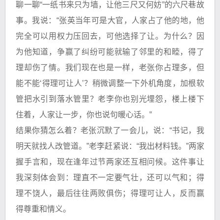
聊一聊“一纸书来只为墙，让他三尺又何妨”的六尺巷故
事。我说：“张英当年可是大官，人家占了他的地，他
完全可以用权力压回去，可他选择了让。为什么？因
为他知道，争赢了纠纷可能就输了邻里的和睦，得了
理却伤了情。我们现在也是一样，老张你占理多，但
能不能‘得理可让人’？稍微调整一下外机角度，加根软
管把水引到落水管里？老李你也别光埋怨，楼上楼下
住着，人家让一步，你也说句暖心话。”
结果你猜怎么着？老张沉默了一会儿，说：“书记，我
明天就找人改管道。”老李赶紧说：“我出材料钱。”两家
握手言和，现在逢年过节两家还互相问候。这件事让
我深刻体会到：理直不一定要气壮，还可以气和；得
理不饶人，最后往往两败俱伤；得理可让人，反而赢
得尊重和情义。