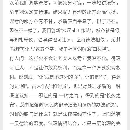
以前我们调解矛盾，习惯先分对错，一味地讲法律，
简单地认定支持谁。结果呢？有理的那方趾高气扬，
理亏的那方心有不甘，矛盾表面平息了，根子还在。
现在不一样了，我们创新“六尺巷工作法”，核心就是“引
导知礼守仪，倡导得理可让人，坚持德法相依”。尤其
“得理可让人”这五个字，成了社区调解的“口头禅”。
有人问：这样会不会让老实人吃亏？我说不会。得理
可让人，不是让你放弃权利，而是换一种方式实现权
利。说到底，“让”就是不过分的“争”，让的是“气”，得到
的是“和”。古人倡导“和为贵”，也是对处理矛盾的一种
深度认知——即让的是“一时之气”，得到的是“长久之
安”。总书记强调“人民内部矛盾要用调解的办法解决”，
调解的底气是什么？就是法律底线守住了，上面还有
一层德治的温度。法理情相结合，才是基层治理的完