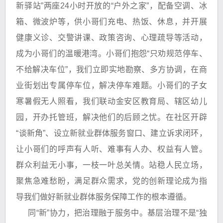
新驿站”两座24小时开放的“户外之家”，配备空调、冰
箱、微波炉等，供小哥们充电、热饭、休息，并开展
健康义诊、交警讲课、政策咨询、心理疏导等活动，
成为小哥们的温暖港湾。小哥们抱怨“只劝规范停车、
不给解决车位”，我们立即实地勘察、多方协调，在商
业街划出专属停车位，解决停车难题。小哥们的子女
寒暑假无人照看，我们联动金安区教育局、辖区幼儿
园，开办托管班，解决他们的后顾之忧。在社区开辟
“谈新角”、设立新就业群体服务窗口、建立诉求闭环，
让小哥们的呼声有人听、难事有人办、权益有人管。
群众利益无小事，一枝一叶总关情。站稳人民立场，
聚焦急难愁盼，满足群众需求，党的创新理论成为指
导我们做好新就业群体服务保障工作的根本遵循。
同“新”协力，把治理融于服务中。基层治理不是“独