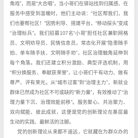
角戏”，而是“大合唱”，当小哥们在驿站找到归属感、在
服务中感受到温暖时，他们主动说：“社区帮我们，我
们也要帮社区！”因势利导、搭建平台，“移动探头”变成
“治理标兵”。我们招募107名“小哥”担任社区兼职网格
员、文明劝导员、民情信息员，常态化开展“隐患随手
拍、单车随手扶、文明随手劝”，社区治理触角延伸到
每个角落。我们还建立积分激励、典型评选机制，用
“积分换服务、奉献获荣誉”，让小哥们干有动力、做有
尊严、评有荣光。从“城市过客”到“治理主力”，新就业
群体已然成为社区不可或缺的“新力量”，有效推动了“治
理力量下沉、治理效能前移”。服务聚心、共治聚力、
双向赋能、彼此成就，这便是党的创新理论在基层最
生动的实践、最鲜活的注脚。
党的创新理论从来都不遥远，它就藏在为群众办的