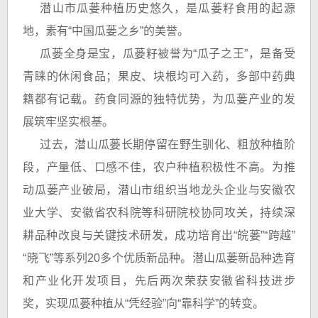
潜山市瓜蒌种植历史悠久，是瓜蒌籽食用的起源
地，素有“中国瓜蒌之乡”的美誉。
瓜蒌全身是宝，瓜蒌籽被誉为“瓜子之王”，是备受
青睐的休闲食品；果皮、块根均可入药，多部中药典
籍都有记载。药食同源的独特优势，为瓜蒌产业的发
展筑牢坚实根基。
过去，潜山瓜蒌长期停留在野生驯化、粗放种植阶
段，产量低、口感不佳，农户种植积极性不高。为推
动瓜蒌产业破局，潜山市组织当地龙头企业与安徽农
业大学、安徽省农科院等科研院校协同攻关，持续深
耕品种改良与关键技术研发，成功培育出“皖蒌”“跨越”
“晓飞”等系列20多个优质新品种。潜山瓜蒌新品种选育
和产业化开发项目，先后两次荣获安徽省科技进步
奖，实现瓜蒌种植从“凭经验”向“靠科学”的转变。