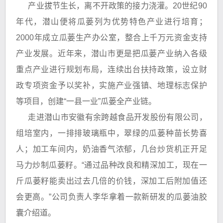
产业拔节生长，离不开政策的接力浇灌。20世纪90
年代，潜山便将瓜蒌列为优势特色产业进行培育；
2000年成立瓜蒌生产办公室，整合上千万元资金支持
产业发展。近年来，潜山市更是把瓜蒌产业纳入各级
重点产业进行规划布局，连续出台扶持政策，设立财
政专项资金予以奖补，实施产业强镇、地理标志保护
等项目，创建“一县一业”瓜蒌全产业链。
走进潜山市安徽有余跨越食品开发股份有限公司，
组培室内，一排排玻璃瓶中，翠绿的瓜蒌种苗长势喜
人；加工车间内，奶油香气浓郁，几台炒货机正开足
马力炒制瓜蒌籽。“通过品种改良和精深加工，现在一
斤瓜蒌籽能卖出过去几倍的价钱，深加工后附加值还
会更高。”公司负责人李华拿着一款新研发的瓜蒌油胶
囊介绍道。