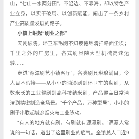
山，“七山一水两分田”，不沿边、不靠海，却以特色产
业立身，以实干破局、以创新赋能，闯出了一条乡村
产业高质量发展的路子。
小镇上崛起“刷业之都”
天刚破晓，环卫车毛刷不知疲倦地清扫路面尘埃；
千里之外的厂房里，各式刷具随大型机械高速运
转……
走进“源潭刷艺小镇客厅”，各类刷具琳琅满目，令
人目不暇接——从小小的油漆刷到环卫车的盘刷，从
数米长的工业辊刷到高科技纳米刷，产品覆盖日常清
洁到精密制造全场景。“千个产品，万种型号”，小小的
刷子串联起城乡烟火与工业脉动。
“有人的地方就有刷，有刷就有源潭刷。”源潭人常
说的一句话，道出了这里刷业的底气。全镇总人口近9