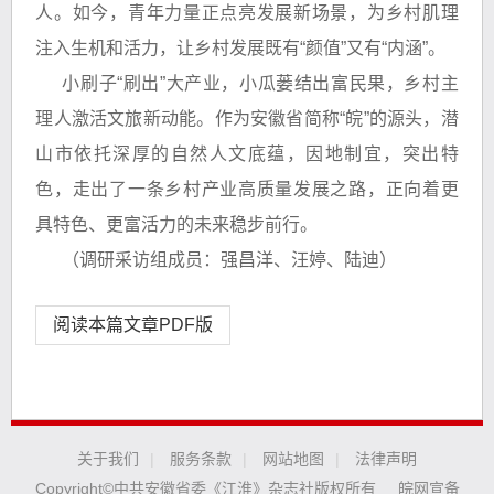
人。如今，青年力量正点亮发展新场景，为乡村肌理
注入生机和活力，让乡村发展既有“颜值”又有“内涵”。
小刷子“刷出”大产业，小瓜蒌结出富民果，乡村主
理人激活文旅新动能。作为安徽省简称“皖”的源头，潜
山市依托深厚的自然人文底蕴，因地制宜，突出特
色，走出了一条乡村产业高质量发展之路，正向着更
具特色、更富活力的未来稳步前行。
（调研采访组成员：强昌洋、汪婷、陆迪）
阅读本篇文章PDF版
关于我们
|
服务条款
|
网站地图
|
法律声明
Copyright©中共安徽省委《江淮》杂志社版权所有
皖网宣备