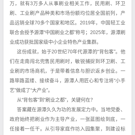
万，就有3万多人从事刷业相关工作，民用刷、环卫
刷、工业刷产品种类和市场份额均位居全国前列，产
品远销全球70多个国家和地区。2019年，中国轻工业
联合会授予源潭“中国刷业之都”称号；2025年，源潭刷
业成功获批国家级中小企业特色产业集群。
这份成就，始于20世纪70年代源潭的“背包客”。他
们在走南闯北兜售民用刷时，敏锐捕捉到环卫刷、工
业刷的市场商机，于是带着信息与胆识返乡创业。一
路筚路蓝缕、接续奋斗，源潭人用匠心和专注将“小手
艺”做成了“大产业”。
从“背包客”到“刷业之都”，关键何在？
答案藏在源潭久久为功的发展定力中。当地党委、
政府始终把刷业作为主导产业，一张蓝图绘到底，一
任接着一任干。从引导家庭作坊入园集聚，到建设标