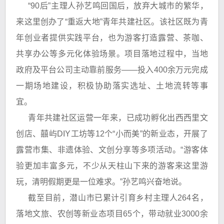
“90后”主理人孙艺鸣回国后，放弃大城市的繁华，
来这里创办了“重返大地”青年共建社区。该社区既为青
年创业者提供实践平台，也为游客打造露营、茶咖、
共享办公等多元化体验场景。项目落地过程中，当地
政府及平台公司主动靠前服务——投入400余万元完成
一期场地建设，积极协助落实选址、土地流转等事
宜。
青年共建社区运营一年来，已成功孵化出西西里文
创店、囍屿DIY工坊等12个“小而美”的新业态，开展了
露营市集、非遗体验、文创分享等多项活动。“游客体
验更加丰富多元，不少从天柱山下来的游客来这里游
玩，清明假期更是一位难求。”孙艺鸣兴奋地说。
截至目前，潜山市已累计引育乡村主理人264名，
落地文旅、农创等新业态项目65个，带动就业3000余