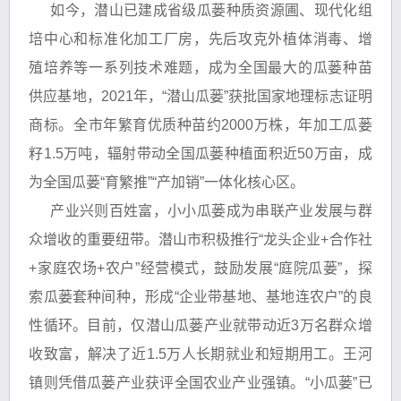
如今，潜山已建成省级瓜蒌种质资源圃、现代化组
培中心和标准化加工厂房，先后攻克外植体消毒、增
殖培养等一系列技术难题，成为全国最大的瓜蒌种苗
供应基地，2021年，“潜山瓜蒌”获批国家地理标志证明
商标。全市年繁育优质种苗约2000万株，年加工瓜蒌
籽1.5万吨，辐射带动全国瓜蒌种植面积近50万亩，成
为全国瓜蒌“育繁推”“产加销”一体化核心区。
产业兴则百姓富，小小瓜蒌成为串联产业发展与群
众增收的重要纽带。潜山市积极推行“龙头企业+合作社
+家庭农场+农户”经营模式，鼓励发展“庭院瓜蒌”，探
索瓜蒌套种间种，形成“企业带基地、基地连农户”的良
性循环。目前，仅潜山瓜蒌产业就带动近3万名群众增
收致富，解决了近1.5万人长期就业和短期用工。王河
镇则凭借瓜蒌产业获评全国农业产业强镇。“小瓜蒌”已