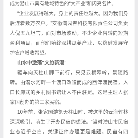
成为潜山市具有地域特色的“大产业”和闪亮名片。
“企业发展得越大，身上的责任也越大。因为我们身
后连着数万农户。”安徽满园春科技有限责任公司负责
人倪五九坦言，面对市场波动，不少企业曾转向短期
盈利项目，而他们始终深耕瓜蒌产业，以稳健发展守
护农户增收希望。
山水中激荡“文旅新潮”
驱车向天柱山脚下前行，只见云横翠岭，景随路
转。由潜水河畔一个渡口改造而成的西津渡民宿，入
口长廊式的乡村图书馆让人不由驻足。这是主理人张
家国创办的第三家民宿。
10年前，张家国游览天柱山时，被这里的云海竹林
深深吸引，萌生了开办民宿的想法。“当时潜山市民宿
业态近乎空白，关键证件办理更是难题。民宿有四