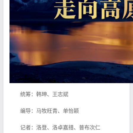
统筹：韩珅、王志斌
编导：马牧旺青、单怡颖
记者：洛登、洛卓嘉措、普布次仁