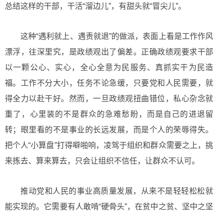
总结这样的干部，干活“溜边儿”，有甜头就“冒尖儿”。
这种“遇利就上、遇责就退”的做派，表面上看是工作作风
漂浮，往深里究，是政绩观出了偏差。正确政绩观要求干部
以一颗公心、实心，全心全意为民服务、真抓实干为民造
福。工作不分大小，任务不论急缓，只要党和人民需要，就
得全力以赴干好。然而，一旦政绩观扭曲错位，私心杂念就
重了，心里装的不是群众的急难愁盼，而是自己的进退留
转；眼里看的不是事业的长远发展，而是个人的荣辱得失。
把个人“小算盘”打得噼啪响，凌驾于组织和群众需要之上，挑
来拣去、算来算去，只会让组织不信任，让群众不认可。
推动党和人民的事业高质量发展，从来不是轻轻松松就
能实现的。它需要有人敢啃“硬骨头”，在贫中之贫、坚中之坚