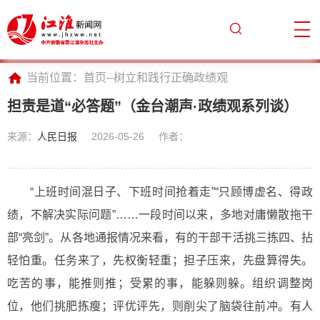
当前位置：
首页
--
树立和践行正确政绩观
担责是道“必答题”（金台潮声·政绩观系列谈）
来源：
人民日报
2026-05-26
作者：
“上班时间混日子、下班时间抢着走”“只顾博虚名、得政
绩，不解决实际问题”……一段时间以来，多地对庸懒散拖干
部“亮剑”。从各地通报情况来看，有的干部干活挑三拣四、拈
轻怕重。任务来了，先权衡轻重；担子压来，先盘算得失。
吃苦的事，能推则推；受累的事，能躲则躲。组织调整岗
位，他们挑肥拣瘦；评优评先，则削尖了脑袋往前冲。有人