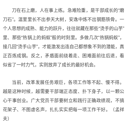
刀在石上磨，人在事上练。急难险重，是干部成长的“磨
刀石”。温室里长不出参天大树，安逸中炼不出钢筋铁骨。一
个人思想的成熟、能力的跃升，往往就藏在那些“烫手的山芋”
里、那些“热锅上的蚂蚁”般的时刻里。多做几次“热锅蚂蚁”，
接几回“烫手山芋”，才能激发出连自己都想象不到的潜能，真
正百炼成钢。反之，矛盾面前绕着走、困难面前往后退，看
似省了一时力气，实则放弃了成长的最好机会。
当前，改革发展任务艰巨，各项工作等不起、慢不得。
越是这种时候，越需要干部端正态度、扑下身子，以一颗公
心干事创业。广大党员干部要树立和践行正确政绩观，不搞
花架子、不图虚名声，扎扎实实把每一项工作干好。（
孟祥
夫
）