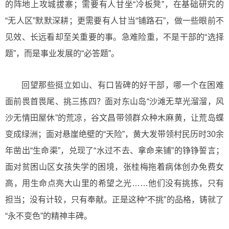
的阵地上攻城拔寨；需要有人甘坐“冷板凳”，在基础研究的
“无人区”默默深耕；更需要有人甘当“铺路石”，做一些眼前不
见效、长远看却至关重要的事。急难险重，不是干部的“选择
题”，而是事业发展的“必答题”。
回望那些挺立如山、有口皆碑的好干部，哪一个在困难
面前畏首畏尾、挑三拣四？面对东山岛“沙滩无草光溜溜，风
沙无情田屋休”的荒凉，谷文昌带领群众种木麻黄，让荒岛蝶
变成绿洲；面对悬崖绝壁的“天险”，黄大发带领村民历时30余
年凿出“生命渠”，兑现了“水过不去、拿命来铺”的铮铮誓言；
面对贫困山区女孩失学的困境，张桂梅拖着病体创办免费女
高，用生命点亮大山里的希望之光……他们没有挑拣，只有
担当；没有计较，只有奉献。正是这种“不挑”的品格，铸就了
“永不变色”的精神丰碑。