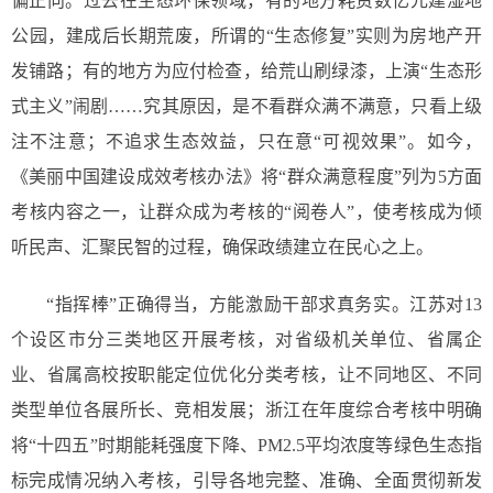
偏正向。过去在生态环保领域，有的地方耗资数亿元建湿地
公园，建成后长期荒废，所谓的“生态修复”实则为房地产开
发铺路；有的地方为应付检查，给荒山刷绿漆，上演“生态形
式主义”闹剧……究其原因，是不看群众满不满意，只看上级
注不注意；不追求生态效益，只在意“可视效果”。如今，
《美丽中国建设成效考核办法》将“群众满意程度”列为5方面
考核内容之一，让群众成为考核的“阅卷人”，使考核成为倾
听民声、汇聚民智的过程，确保政绩建立在民心之上。
“指挥棒”正确得当，方能激励干部求真务实。江苏对13
个设区市分三类地区开展考核，对省级机关单位、省属企
业、省属高校按职能定位优化分类考核，让不同地区、不同
类型单位各展所长、竞相发展；浙江在年度综合考核中明确
将“十四五”时期能耗强度下降、PM2.5平均浓度等绿色生态指
标完成情况纳入考核，引导各地完整、准确、全面贯彻新发