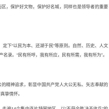
街区，保护好文物，保护好名城，同样也是领导者的重要
湖，定下“以民为本、还湖于民”等原则。自然、历史、人文
产名录。“民有所呼，我有所应，民有所需，我有所为”。
公的精神追求，彰显中国共产党人大公无私、矢志奉献的
的真挚情怀。
，走遍14个集中连片特困地区，以“不获全胜决不收兵”的