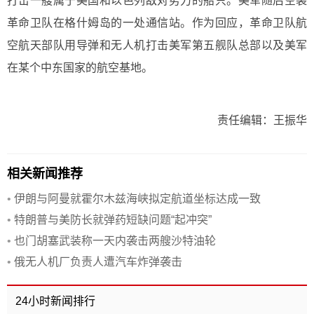
打击一艘属于美国和以色列敌对势力的船只。美军随后空袭
革命卫队在格什姆岛的一处通信站。作为回应，革命卫队航
空航天部队用导弹和无人机打击美军第五舰队总部以及美军
在某个中东国家的航空基地。
责任编辑：王振华
相关新闻推荐
•
伊朗与阿曼就霍尔木兹海峡拟定航道坐标达成一致
•
特朗普与美防长就弹药短缺问题“起冲突”
•
也门胡塞武装称一天内袭击两艘沙特油轮
•
俄无人机厂负责人遭汽车炸弹袭击
24小时新闻排行