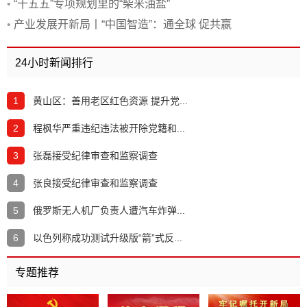
怀与大国气派
•
“十五五”专项规划里的“柴米油盐”
•
产业发展开新局丨“中国智造”：通全球 促共赢
24小时新闻排行
1
黄山区：善用老区红色资源 提升党...
2
程枫华严重违纪违法被开除党籍和...
3
张磊接受纪律审查和监察调查
4
张良接受纪律审查和监察调查
5
俄罗斯无人机厂负责人遭汽车炸弹...
6
以色列称成功测试升级版“箭”式反...
专题推荐