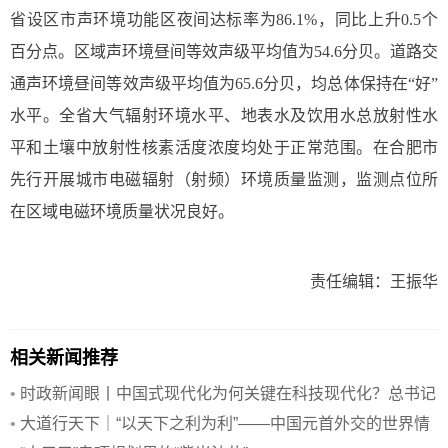
省设区市声环境功能区夜间达标率为86.1%，同比上升0.5个
百分点。区域声环境昼间等效声级平均值为54.6分贝。道路交
通声环境昼间等效声级平均值为65.6分贝，均总体保持在“好”
水平。全省大气辐射环境水平、地表水及饮用水总放射性水
平和土壤中放射性核素活度浓度均处于正常范围。在合肥市
先行开展城市电磁辐射（射频）环境质量监测，监测点位所
在区域电磁环境质量状况良好。
责任编辑：王振华
相关新闻推荐
•
时政新闻眼丨中国式现代化为何关键在科技现代化？总书记
作出战略指引
•
大道行天下｜“以天下之利为利”——中国元首外交的世界情