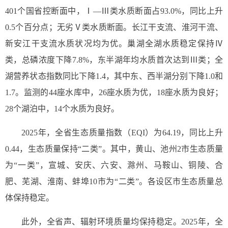
401个国省控断面中，Ⅰ—Ⅲ类水质断面占93.0%，同比上升
0.5个百分点；无劣Ⅴ类水质断面。长江干支流、淮河干流、
新安江干支流水质状况均为优。巢湖全湖水质稳定保持Ⅳ
类，总磷浓度下降7.8%，东半湖年均水质首次达到Ⅲ类；全
湖营养状态指数同比下降1.4，其中东、西半湖分别下降1.0和
1.7。监测的44座水库中，26座水质为优，18座水质为良好；
28个湖泊中，14个水质为良好。
2025年，全省生态质量指数（EQI）为64.19，同比上升
0.44，生态质量保持“二类”。其中，黄山、池州2市生态质量
为“一类”，宣城、安庆、六安、滁州、马鞍山、铜陵、合
肥、芜湖、淮南、蚌埠10市为“二类”。各设区市生态质量总
体保持稳定。
此外，全省声、辐射环境质量均保持稳定。2025年，全