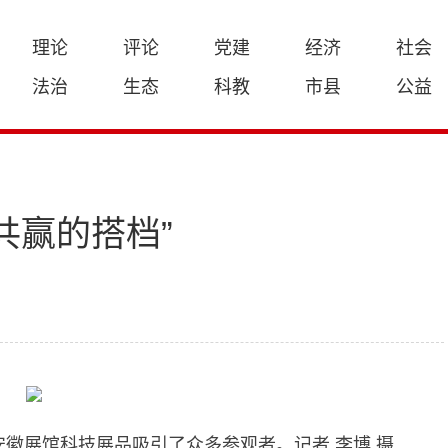
理论
评论
党建
经济
社会
法治
生态
科教
市县
公益
共赢的搭档”
安徽展馆科技展品吸引了众多参观者。记者 李博 摄