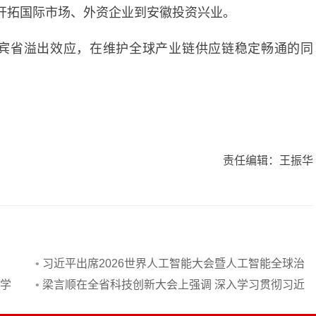
开拓国际市场、外资企业到安徽投资兴业。
宾省溢出效应，在维护全球产业链供应链稳定畅通的同
责任编辑：王振华
•
习近平出席2026世界人工智能大会暨人工智能全球治
入学
理高级别会议开幕式并发表主旨讲话
•
梁言顺在全省科技创新大会上强调 深入学习贯彻习近
探
平总书记重要讲话精神 提升科技创新策源功能助力国家