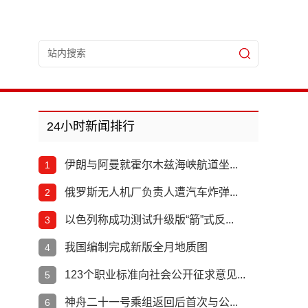
24小时新闻排行
伊朗与阿曼就霍尔木兹海峡航道坐...
1
俄罗斯无人机厂负责人遭汽车炸弹...
2
以色列称成功测试升级版“箭”式反...
3
我国编制完成新版全月地质图
4
123个职业标准向社会公开征求意见...
5
神舟二十一号乘组返回后首次与公...
6