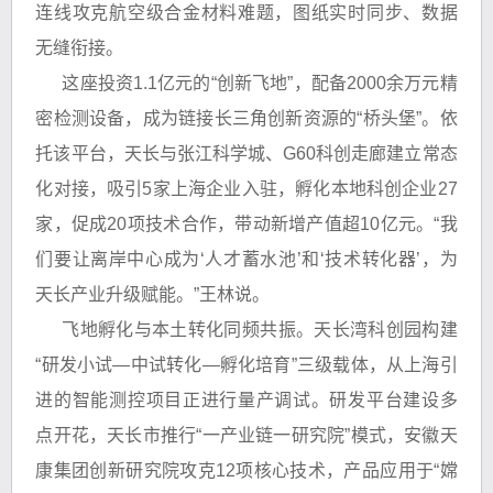
连线攻克航空级合金材料难题，图纸实时同步、数据
无缝衔接。
这座投资1.1亿元的“创新飞地”，配备2000余万元精
密检测设备，成为链接长三角创新资源的“桥头堡”。依
托该平台，天长与张江科学城、G60科创走廊建立常态
化对接，吸引5家上海企业入驻，孵化本地科创企业27
家，促成20项技术合作，带动新增产值超10亿元。“我
们要让离岸中心成为‘人才蓄水池’和‘技术转化器’，为
天长产业升级赋能。”王林说。
飞地孵化与本土转化同频共振。天长湾科创园构建
“研发小试—中试转化—孵化培育”三级载体，从上海引
进的智能测控项目正进行量产调试。研发平台建设多
点开花，天长市推行“一产业链一研究院”模式，安徽天
康集团创新研究院攻克12项核心技术，产品应用于“嫦