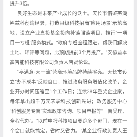
提升3倍。
良好生态是未来产业成长的沃土。天长市借鉴芜湖
鸠兹科创湾经验，打造县级科技招商“应用场景”示范高
地，设立产业直投基金投向补链强链项目，推行“一项
目一专班”服务模式。“政府专班全程跟进，帮我们解决
土地、环评等问题，比预期提前3个月投产。”安徽益本
鑫智能科技有限公司负责人唐贤伦说。
“亭满意·天一流”营商环境品牌持续擦亮。天长市设
立“办不成事”反映窗口，推进政务服务增值化改革，企
业开办时间压缩至1个工作日；连续38年重奖企业家，
每年拿出超千万元表彰科技创新先进；政务服务中心
“科创服务专窗”实现政策咨询、项目申报等“一窗受理、
全程代办”。“以前申报科技项目要跑多个部门，现在一
个窗口就能搞定，省时又省力。”某企业行政负责人王