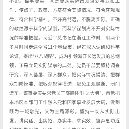
不歪。谋事要实，就是要从实际出发谋划事业和工
作，使点子、政策、方案符合实际情况、符合客观规
律、符合科学精神，不好高骛远，不脱离实际。正确
的政绩源于科学的谋划，而科学谋划离不开对实际情
况的精准把握。习近平总书记在浙江工作时，用两个
多月时间走遍全省11个地级市，经过深入调研和科学
论证，提出“八八战略”，成为引领浙江长远发展的总纲
领，正是立足实际谋事的典范。党员干部要坚持调查
研究，深入基层、深入群众，把实际情况摸清、把群
众期盼摸准、把客观规律摸透，避免主观臆断、闭门
造车。谋事要实要求党员干部胸怀“国之大者”，自觉把
本地区本部门工作融入党和国家事业发展大局，做到
既为一域增光，又为全局添彩。坚持一切从实际出
发，讲实话、出实招、办实事、求实效，摒弃急功近