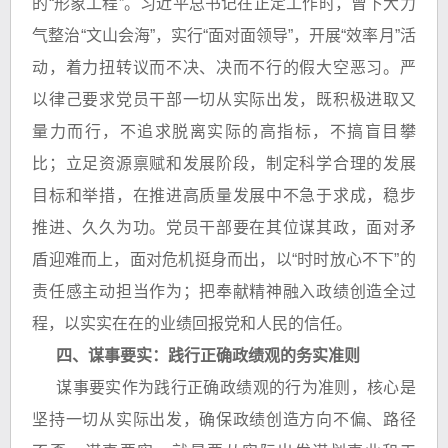
的“形象工程”。习近平总书记在正定工作时，曾下大力
气整治“文山会海”，实行“面对面领导”，开展“效率月”活
动，着力扭转议而不决、决而不行的假大空恶习。严
以律己要求党员干部一切从实际出发，既积极进取又
量力而行，不追求脱离实际的高指标，不搞盲目攀
比；立足资源禀赋和发展阶段，制定科学合理的发展
目标和举措，在推进高质量发展中不急于求成，稳步
推进、久久为功。党员干部要在其位谋其政，面对矛
盾迎难而上，面对危机挺身而出，以“时时放心不下”的
责任感主动担当作为；把奉献精神融入政绩创造全过
程，以实实在在的业绩回报党和人民的信任。
四、谋事要实：践行正确政绩观的务实准则
谋事要实作为践行正确政绩观的行为准则，核心是
坚持一切从实际出发，确保政绩创造方向不偏、路径