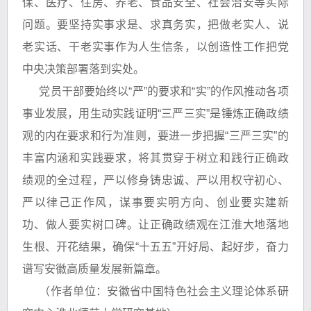
保、医疗、住房、养老、食品安全、社会治安等实际
问题。要坚持实事求是、求真务实，把做老实人、说
老实话、干老实事作为人生信条，以创造性工作把党
中央决策部署落到实处。
党员干部要始终以“严”的要求和“实”的作风推动各项
事业发展，用生动实践证明“三严三实”是锤炼正确政绩
观的内在要求和行为准则，要进一步把握“三严三实”的
丰富内涵和实践要求，将其贯穿于树立和践行正确政
绩观的全过程，严以修身铸忠诚、严以用权守初心、
严以律己正作风，谋事要实明方向、创业要实建新
功、做人要实树口碑。让正确政绩观在江淮大地落地
生根、开花结果，确保“十五五”开好局、起好步，奋力
谱写安徽高质量发展新篇章。
（作者单位：安徽省中国特色社会主义理论体系研