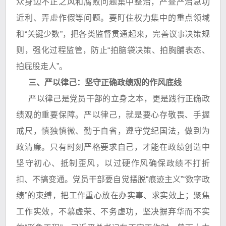
众身边不正之风和腐败问题集中整治，严查严治急功
近利、弄虚作假等问题。要盯住权力集中的重点领域
和“关键少数”，把各类监督贯通起来，完善议事决策规
则，强化过程监管，防止“拍脑袋决策、拍胸脯表态、
拍屁股走人”。
三、严以律己：坚守正确政绩观的作风底线
严以律己是党员干部的立身之本，更是践行正确政
绩观的重要保障。严以律己，就是要心存敬畏、手握
戒尺，慎独慎微、勤于自省，遵守党纪国法，做到为
政清廉。只有时刻严格要求自己，才能在政绩创造中
坚守初心、抵制歪风，以过硬作风确保政绩不打折
扣、不搞变通。党员干部要自觉摆脱“痕迹主义”“数字政
绩”的束缚，把工作重心放在办实事、求实效上；聚焦
工作实效，不慕虚荣、不务虚功，坚决摒弃华而不实