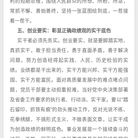
利的短期思维，围绕人民群众的所想、所盼、所急，
常抓不懈、善始善终，坚持一张蓝图绘到底，一茬接
着一茬干。
五、创业要实：彰显正确政绩观的实干底色
实干者必须先务实。创业要实，就是要脚踏实地、
真抓实干，敢于担当责任，勇于直面矛盾，善于解决
问题，努力创造经得起实践、人民、历史检验的实
绩。业绩都是干出来的，实干方能兴邦、实干方能强
国、实干方能富民。面对高质量发展中的难点堵点问
题，党员干部要主动担重担难，当好党中央决策部署
及省委工作要求的执行者、行动派、实干家。要以“踏
石留印、抓铁有痕”的劲头推动工作，反对光说不练、
花拳绣腿，不搞形式主义、不做表面文章，让实干成
为创造政绩的鲜明底色。事业发展是一个接续奋斗的