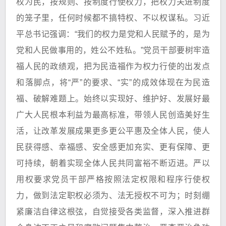
权为民，按规则、按制度行使权力，把权力关进制度
的笼子里，任何时候都不搞特权、不以权谋私。习近
平总书记强调：“我们的权力是党和人民赋予的，是为
党和人民做事用的，姓公不姓私。”党员干部要树牢造
福人民的政绩观，把为民造福作为权力行使的出发点
和落脚点，将“严”的要求、“实”的成效体现在为民造
福、破解难题上。始终以实现好、维护好、发展好最
广大人民根本利益为最高标准，带领人民创造美好生
活，让改革发展成果更多更公平惠及全体人民，使人
民获得感、幸福感、安全感更加充实、更有保障、更
可持续，朝着实现全体人民共同富裕不断迈进。严以
用权要求党员干部严格按照法定权限和程序行使权
力，做到法定职权必须为、法无授权不可为；时刻绷
紧廉洁自律这根弦，自觉接受各类监督，深入推进群