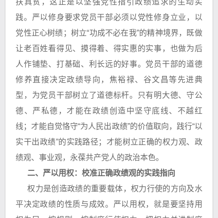
扶真贫，这正是以坚强党性指引政绩追求的生动实
践。严以修身要求党员干部必须以党性修身立业，以
党性正心树绩；树立“功成不必在我”的精神境界，既做
让老百姓看得见、摸得着、得实惠的实事，也做为后
人作铺垫、打基础、利长远的好事。党员干部的道德
修养直接决定政绩导向，焦裕禄、谷文昌等先进典
型，为党员干部树立了道德标杆。只有明大德、守公
德、严私德，才能在政绩创造中坚守底线、不越红
线；才能自觉恪守“为人民出政绩”的价值取向，践行“以
实干出政绩”的实践路径；才能树立正确的权力观、政
绩观、事业观，永葆共产党人的政治本色。
二、严以用权：校准正确政绩观的实践指向
权力是创造政绩的重要载体，权力行使的方向及水
平决定政绩的性质与成效。严以用权，就是要坚持用