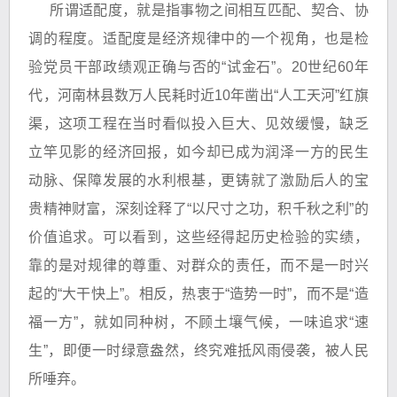
所谓适配度，就是指事物之间相互匹配、契合、协
调的程度。适配度是经济规律中的一个视角，也是检
验党员干部政绩观正确与否的“试金石”。20世纪60年
代，河南林县数万人民耗时近10年凿出“人工天河”红旗
渠，这项工程在当时看似投入巨大、见效缓慢，缺乏
立竿见影的经济回报，如今却已成为润泽一方的民生
动脉、保障发展的水利根基，更铸就了激励后人的宝
贵精神财富，深刻诠释了“以尺寸之功，积千秋之利”的
价值追求。可以看到，这些经得起历史检验的实绩，
靠的是对规律的尊重、对群众的责任，而不是一时兴
起的“大干快上”。相反，热衷于“造势一时”，而不是“造
福一方”，就如同种树，不顾土壤气候，一味追求“速
生”，即便一时绿意盎然，终究难抵风雨侵袭，被人民
所唾弃。