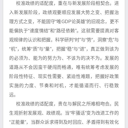
校准政绩的适配度，重在与新发展阶段相契合。进
入新发展阶段，政绩观要顺应发展大势之变、把握治
理方式之变，不能固守“唯GDP论英雄”的旧观念，更不
能偏执于“速度情结”和“路径依赖”。这就需要提高对客
观规律的认识和把握，科学研判“时”与“势”，洞察“危”与
“机”，统筹“质”与“量”，把握“稳”与“进”，真正做到该为
的必须为、能为的努力为、不该为的决不为。发展的
道路从不会因蛮干硬闯而畅通，唯有统筹考虑发展的
阶段性特征、现实性需要、紧迫性难题，把握好政策
实施的力度、节奏和时机，才能循道而行、行稳致
远。
校准政绩的适配度，贵在与解民之所难相吻合。民
生观折射发展观、政绩观。当“牢骚话”变为改进工作的
“正能量”，当群众诉求得到及时回应、矛盾得到有效化