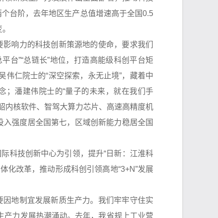
个台阶，去年地区生产总值增速高于全国0.5
变。
要影响力的科技创新策源地的使命，要求我们
平台”“总链长”地位，打造高能级科创平台矩
伟仁院士的“深空探索，永无止境”，藏着中
信念；潘建伟院士的“量子的未来，就在我们手
韶内核软件、智驾大算力芯片、高速高精度机
投入强度居全国第七，区域创新能力稳居全国
际科技创新中心为引领，提升“日新：江淮科
化改革，推动形成科创引领高地“3+N”发展
要因地制宜发展新质生产力。我们牢牢守住实
生产力发展热潮涌动。去年，我省规上工业营