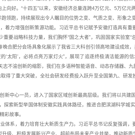
上向好。“十四五”以来，安徽经济总量连跨4万亿元、5万亿元两
并跑领跑，持续展现出令人瞩目的位势之变、气质之变、形象之
强，着力增强创新策源功能。习近平总书记赋予安徽打造具有重
重要战略科技力量，我们胸怀“国之大者”，巩固国家实验室“总
春晚合肥分会场具象化展示了我省三大科创引领高地建设成效，吴
的‘太阳’，必将点亮万家灯火”，展现了追逐终极清洁能源的
徽矢志不渝创新的缩影，我们在多语种智能语音、动态存储器、九
也取得了重大突破，全社会研发经费投入跃升至全国第九、研发
创新中心一员，进入了国家区域创新最高层级。我们将以共建国
，探索新型举国体制安徽实践具体路径，推进合肥滨湖科学城实体
的精彩故事。
产业体系，着力培育壮大新质生产力。习近平总书记反复强调，
型升级、积极发展新兴产业、超前布局未来产业并举，推动新质