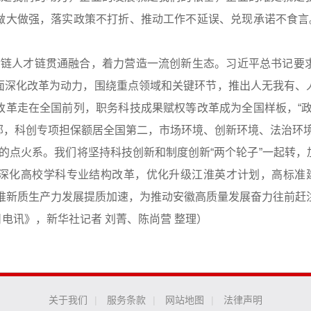
做大做强，落实政策不打折、推动工作不延误、兑现承诺不食言。
金链人才链贯通融合，着力营造一流创新生态。习近平总书记要
面深化改革为动力，围绕重点领域和关键环节，推出人无我有、
改革走在全国前列，职务科技成果赋权等改革成为全国样板，“政
部，科创专项担保额居全国第二，市场环境、创新环境、法治环
的点火系。我们将坚持科技创新和制度创新“两个轮子”一起转
深化高校学科专业结构改革，优化升级江淮英才计划，高标准建
，助推新质生产力发展提质加速，为推动安徽高质量发展奋力往前赶
日电讯》，新华社记者 刘菁、陈尚营 整理）
关于我们
|
服务条款
|
网站地图
|
法律声明