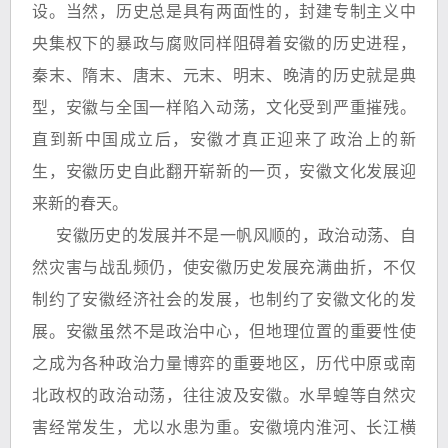
设。当然，历史总是具有两面性的，封建专制主义中
央集权下的暴政与腐败同样阻碍着安徽的历史进程，
秦末、隋末、唐末、元末、明末、晚清的历史就是典
型，安徽与全国一样陷入动荡，文化受到严重摧残。
直到新中国成立后，安徽才真正迎来了政治上的新
生，安徽历史自此翻开崭新的一页，安徽文化发展迎
来新的春天。
安徽历史的发展并不是一帆风顺的，政治动荡、自
然灾害与战乱频仍，使安徽历史发展充满曲折，不仅
制约了安徽经济社会的发展，也制约了安徽文化的发
展。安徽虽然不是政治中心，但地理位置的重要性使
之成为各种政治力量博弈的重要地区，历代中原或南
北政权的政治动荡，往往波及安徽。水旱蝗等自然灾
害经常发生，尤以水患为重。安徽境内淮河、长江横