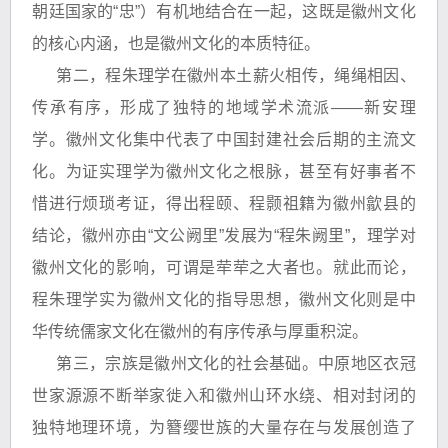
朝廷国家的“忠”）有机地结合在一起，这既是徽州文化
的核心内涵，也是徽州文化的本质特征。
第二，程朱理学在徽州本土薪火相传，绳绳相因、
传承有序，形成了独特的地域学术流派——新安理
学。徽州文化集中代表了中国封建社会后期的主流文
化。为证实理学为徽州文化之根脉，甚至有好事者不
惜进行烦琐考证，得出程颐、程颢祖籍为徽州歙县的
结论，徽州亦由“文公阙里”发展为“程朱阙里”，理学对
徽州文化的影响，可谓是荦荦之大者也。就此而论，
程朱理学实为徽州文化的指导思想，徽州文化则是中
华传统儒家文化在徽州的有序传承与厚重积淀。
第三，宗族是徽州文化的社会基础。中原地区衣冠
世家源源不断举家徙入和徽州山环水绕、相对封闭的
独特地理环境，为簪缨世族的大量存在与发展创造了