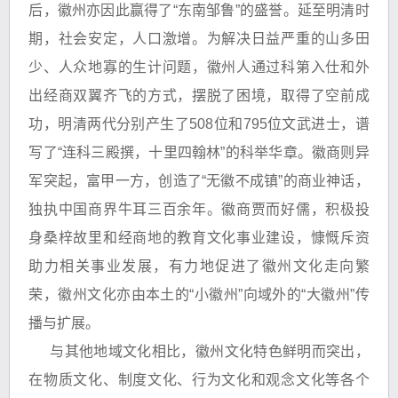
后，徽州亦因此赢得了“东南邹鲁”的盛誉。延至明清时
期，社会安定，人口激增。为解决日益严重的山多田
少、人众地寡的生计问题，徽州人通过科第入仕和外
出经商双翼齐飞的方式，摆脱了困境，取得了空前成
功，明清两代分别产生了508位和795位文武进士，谱
写了“连科三殿撰，十里四翰林”的科举华章。徽商则异
军突起，富甲一方，创造了“无徽不成镇”的商业神话，
独执中国商界牛耳三百余年。徽商贾而好儒，积极投
身桑梓故里和经商地的教育文化事业建设，慷慨斥资
助力相关事业发展，有力地促进了徽州文化走向繁
荣，徽州文化亦由本土的“小徽州”向域外的“大徽州”传
播与扩展。
与其他地域文化相比，徽州文化特色鲜明而突出，
在物质文化、制度文化、行为文化和观念文化等各个