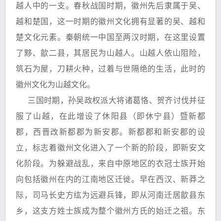
越人中的一支。春秋战国时期，徽州先后隶属于吴、
越和楚国，这一时期的徽州文化拥有显著的吴、越和
楚文化元素。秦朝统一中国至两汉时期，在这里设置
了黟、歙二县，其居民为山越人。山越人依山阻险，
筑石为屋，刀耕火种，过着与世隔绝的生活，此时的
徽州文化为山越文化。
三国时期，孙吴政权派大将诸葛恪、贺齐讨伐并征
服了山越，在此增设了休阳县（即休宁县）暨新都
郡，西晋改新都郡为新安郡。新都郡和新安郡的设
立，标志着徽州文化进入了一个新的阶段，即新安文
化阶段。为躲避战乱，来自中原地区的衣冠士族开始
向包括徽州在内的江南地区迁徙。早在西汉、新莽之
际，司马长史方纮为远避兵锋，即从河南迁居歙县东
乡，这支方姓士族成为整个徽州方氏的始迁之祖。东