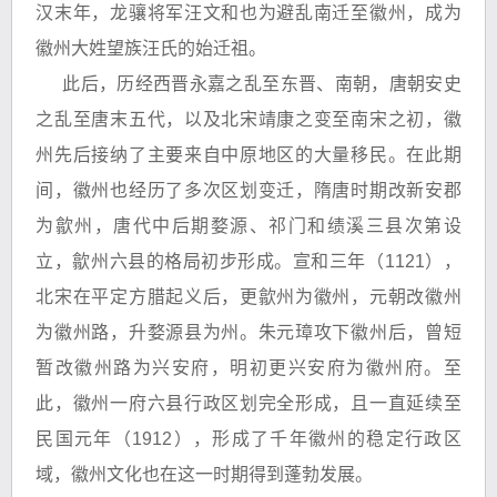
汉末年，龙骧将军汪文和也为避乱南迁至徽州，成为
徽州大姓望族汪氏的始迁祖。
此后，历经西晋永嘉之乱至东晋、南朝，唐朝安史
之乱至唐末五代，以及北宋靖康之变至南宋之初，徽
州先后接纳了主要来自中原地区的大量移民。在此期
间，徽州也经历了多次区划变迁，隋唐时期改新安郡
为歙州，唐代中后期婺源、祁门和绩溪三县次第设
立，歙州六县的格局初步形成。宣和三年（1121），
北宋在平定方腊起义后，更歙州为徽州，元朝改徽州
为徽州路，升婺源县为州。朱元璋攻下徽州后，曾短
暂改徽州路为兴安府，明初更兴安府为徽州府。至
此，徽州一府六县行政区划完全形成，且一直延续至
民国元年（1912），形成了千年徽州的稳定行政区
域，徽州文化也在这一时期得到蓬勃发展。