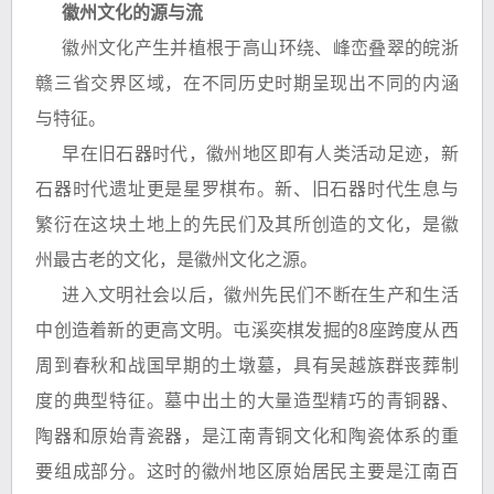
徽州文化的源与流
徽州文化产生并植根于高山环绕、峰峦叠翠的皖浙
赣三省交界区域，在不同历史时期呈现出不同的内涵
与特征。
早在旧石器时代，徽州地区即有人类活动足迹，新
石器时代遗址更是星罗棋布。新、旧石器时代生息与
繁衍在这块土地上的先民们及其所创造的文化，是徽
州最古老的文化，是徽州文化之源。
进入文明社会以后，徽州先民们不断在生产和生活
中创造着新的更高文明。屯溪奕棋发掘的8座跨度从西
周到春秋和战国早期的土墩墓，具有吴越族群丧葬制
度的典型特征。墓中出土的大量造型精巧的青铜器、
陶器和原始青瓷器，是江南青铜文化和陶瓷体系的重
要组成部分。这时的徽州地区原始居民主要是江南百