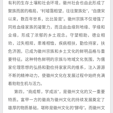
有利的生存土壤和社会环境，徽州社会也由此形成了
聚族而居的格局，“村墟霭相望，往往聚族处”，“自唐宋
以来，数百年世系，比比皆是”。徽州宗族不仅增强了
同姓血缘家族的凝聚力，而且由血缘到地缘、学缘和
业缘，形成了浓郁的乡土观念。守望相助，德业相
劝，过失相规，患难相恤，疾病相扶，勤俭持家，扶
危济困，已成为徽州宗族和乡土文化的鲜明品格与重
要特征。这种特色鲜明的宗族与地域文化氛围，为儒
家伦理思想的弘扬和勤俭持家家风的维系，注入源源
不断的精神动力，使徽州文化在发展过程中始终充满
着勃勃生机与活力。
第四，“商成帮，学成派”，是徽州文化的又一重要
特质。富甲一方的徽商为徽州文化的持续发展奠定了
雄厚的物质基础，堪称是徽州文化的“酵母”。而徽州文