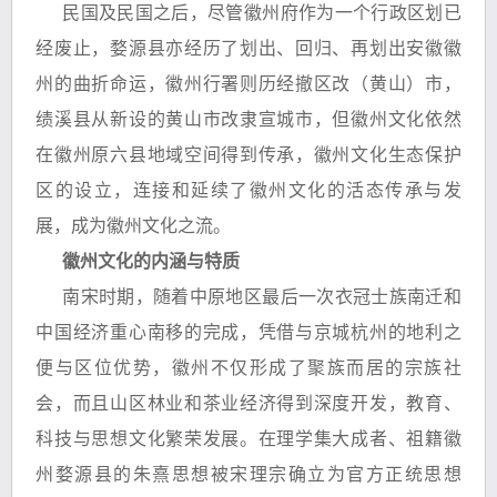
民国及民国之后，尽管徽州府作为一个行政区划已
经废止，婺源县亦经历了划出、回归、再划出安徽徽
州的曲折命运，徽州行署则历经撤区改（黄山）市，
绩溪县从新设的黄山市改隶宣城市，但徽州文化依然
在徽州原六县地域空间得到传承，徽州文化生态保护
区的设立，连接和延续了徽州文化的活态传承与发
展，成为徽州文化之流。
徽州文化的内涵与特质
南宋时期，随着中原地区最后一次衣冠士族南迁和
中国经济重心南移的完成，凭借与京城杭州的地利之
便与区位优势，徽州不仅形成了聚族而居的宗族社
会，而且山区林业和茶业经济得到深度开发，教育、
科技与思想文化繁荣发展。在理学集大成者、祖籍徽
州婺源县的朱熹思想被宋理宗确立为官方正统思想