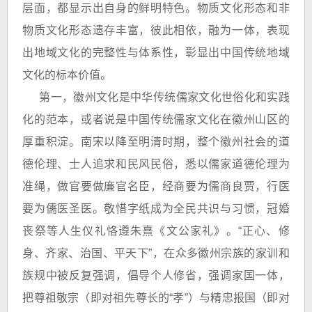
层面，都显示出自身的鲜明特色。物质文化形态和非
物质文化形态遗存丰富，彼此相依，融为一体，表现
出地域文化的完整性与体系性，彰显出中国传统地域
文化的标本价值。
第一，徽州文化是中华传统儒家文化世俗化和实践
化的范本，或者说是中国传统儒家文化在徽州山区的
厚重积淀。南宋以降至明清时期，整个徽州社会的道
德伦理、士人追求和民风民俗，悉以儒家道德伦理为
准绳，做官要做廉官名臣，经商要为儒商良贾，行医
要为儒医圣医。敬惜字纸成为全民共识与习惯，冠婚
丧祭等人生仪礼恪遵朱熹《文公家礼》。“正心、修
身、齐家、治国、平天下”，在众多徽州宗族的家训和
族规中被反复强调，倡导个人修省，强调家国一体，
把尊祖敬宗（即对祖先尊长的“孝”）与精忠报国（即对