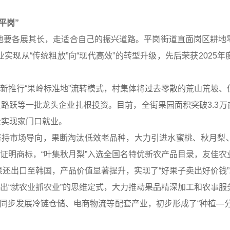
平岗”
地要各展其长，走适合自己的振兴道路。平岗街道直面岗区耕地
实现从“传统粗放”向“现代高效”的转型升级，先后荣获2025
创新推行“果岭标准地”流转模式，村集体将过去零散的荒山荒坡
路跃等一批龙头企业扎根投资。目前，全街果园面积突破3.3万亩
众实现家门口就业。
道坚持市场导向，果断淘汰低效老品种，大力引进水蜜桃、秋月梨
志证明商标，“叶集秋月梨”入选全国名特优新农产品目录，友佳
还出口至韩国，产品价值显著提升，实现了“好果子卖出好价钱”
跳出“就农业抓农业”的思维定式，大力推动果品精深加工和农事
同步发展冷链仓储、电商物流等配套产业，初步形成了“种植—