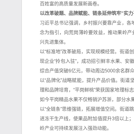
百姓富的高质量发展新画卷。
以改革破题、品牌赋能、链条延伸筑牢“实力
习近平总书记强调，乡村振兴要靠产业，各
念为指引，向荒岗薄岭要效益，推动果岭产业
兴先进集体。
以“标准地”改革破局，实现规模经营。街道
现企业“拎包入驻”，成功招引鲜丰水果、安徽
综合产值突破6亿元，带动周边5000余名群
以“品牌化”战略赋能，提升产品价值。街
理和品牌培育，“平岗鲜桃”荣获国家地理标
如今平岗精品水果不仅畅销沪苏浙，部分水果
以“全链条”思维强链，拓展增值空间。街道
进冻干生产线，使果品附加值提升3倍以上；
岭产业可持续发展注入强劲动能。