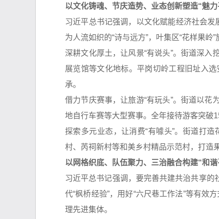
以文化铸魂、节庆造势、业态创新塑造“魅力
习近平总书记强调，以文化赋能经济社会发
为人流如织的“诗与远方”，叶集区“花样果岭
深耕文化厚土，让风景“有说头”。街道深
展览馆等文化地标。平岗切岭工程旧址入选
承。
借力节庆赛事，让旅游“有玩头”。街道以
地自行车赛等大型赛事。全年接待游客突破15
探索多元业态，让消费“有噱头”。街道打
村、芮祠新村等和美乡村精品示范村，打造果
以网格织底、队伍聚力、三治融合构建“和谐
习近平总书记强调，要完善共建共治共享的
代“枫桥经验”，用好“六尺巷工作法”等有效
理先进集体。