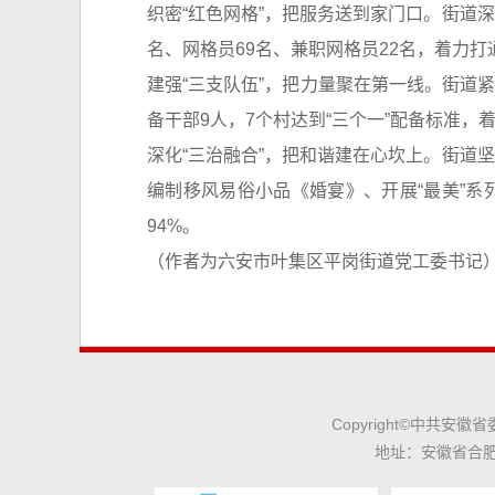
织密“红色网格”，把服务送到家门口。街道深
名、网格员69名、兼职网格员22名，着力打
建强“三支队伍”，把力量聚在第一线。街道紧
备干部9人，7个村达到“三个一”配备标准，
深化“三治融合”，把和谐建在心坎上。街道
编制移风易俗小品《婚宴》、开展“最美”系
94%。
（作者为六安市叶集区平岗街道党工委书记
Copyright©中共
地址：安徽省合肥