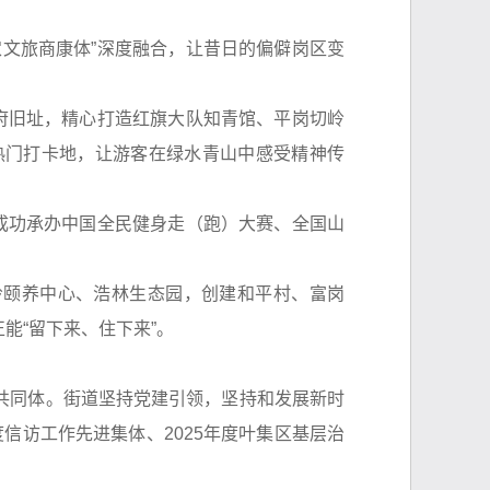
文旅商康体”深度融合，让昔日的偏僻岗区变
府旧址，精心打造红旗大队知青馆、平岗切岭
热门打卡地，让游客在绿水青山中感受精神传
成功承办中国全民健身走（跑）大赛、全国山
岭颐养中心、浩林生态园，创建和平村、富岗
能“留下来、住下来”。
共同体。街道坚持党建引领，坚持和发展新时
度信访工作先进集体、2025年度叶集区基层治