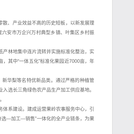
零散、产业效益不高的历史短板，以新发展理
年度六安市万企兴万村典型乡镇、叶集区乡村振
、低产林地集中连片流转并实施标准化整治，实
，其中“一体五化”标准化果园近7000亩，年
、新华梨等名特优新品类。通过严格的种植管
农业入选长三角绿色农产品生产加工供应基地。
。
服务体系建设。建成运营果岭农事服务中心，引
分选—加工—销售”一体化的全产业链条，为果