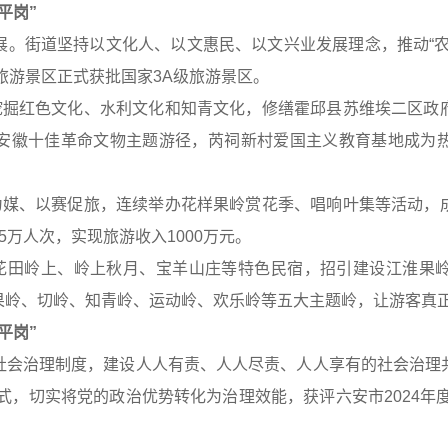
平岗”
展。街道坚持以文化人、以文惠民、以文兴业发展理念，推动“农
”旅游景区正式获批国家3A级旅游景区。
入挖掘红色文化、水利文化和知青文化，修缮霍邱县苏维埃二区政
安徽十佳革命文物主题游径，芮祠新村爱国主义教育基地成为
花为媒、以赛促旅，连续举办花样果岭赏花季、唱响叶集等活动，
万人次，实现旅游收入1000万元。
造花田岭上、岭上秋月、宝羊山庄等特色民宿，招引建设江淮果
岭、切岭、知青岭、运动岭、欢乐岭等五大主题岭，让游客真正
平岗”
社会治理制度，建设人人有责、人人尽责、人人享有的社会治理
方式，切实将党的政治优势转化为治理效能，获评六安市2024年