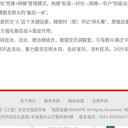
化“党建+网格”管理模式，构建“街道—村社—网格—农户”四级治
通服务群众的“最后一米”。
紧抓住“人”这个关键因素，精塑村（居）书记“领头雁”、厚植后备
着力强化基层战斗堡垒作用。
坚持自治、法治、德治相结合，建强党员调解室，引导群众通过“
列评选活动，着力倡导文明乡风、良好家风、淳朴民风。2025
）
关于我们
|
服务条款
|
网站地图
|
法律声明
安徽省委《江淮》杂志社版权所有
皖网宣备090008号 All Rights Reserved.
皖
市庐阳区红星路1号省委办公厅服务楼8楼
联系电话：0551-62609367