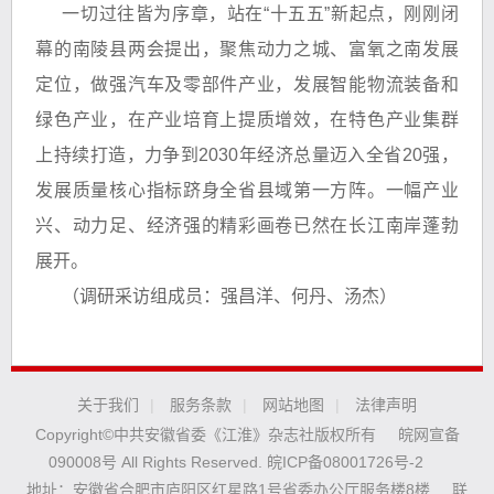
一切过往皆为序章，站在“十五五”新起点，刚刚闭
幕的南陵县两会提出，聚焦动力之城、富氧之南发展
定位，做强汽车及零部件产业，发展智能物流装备和
绿色产业，在产业培育上提质增效，在特色产业集群
上持续打造，力争到2030年经济总量迈入全省20强，
发展质量核心指标跻身全省县域第一方阵。一幅产业
兴、动力足、经济强的精彩画卷已然在长江南岸蓬勃
展开。
（调研采访组成员：强昌洋、何丹、汤杰）
关于我们
|
服务条款
|
网站地图
|
法律声明
Copyright©中共安徽省委《江淮》杂志社版权所有
皖网宣备
090008号 All Rights Reserved.
皖ICP备08001726号-2
地址：安徽省合肥市庐阳区红星路1号省委办公厅服务楼8楼
联