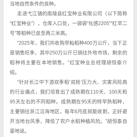
当地自然条件的良种。
走进弋江镇的南陵县红宝种业有限公司（以下简称
“红宝种业”），仓库入口处，一袋袋“化感2205”“红早二
号”等稻种已垒至两三米高。
“2025年，我们共收购早籼稻种400万公斤，当下正
是销售旺季，其中250万公斤已销往外地市场，剩余的
稻种将主要在本地销售。”红宝种业总经理胡恒泰介
绍。
“针对长江中下游双季稻‘双抢’压力大、灾害风险高
的行业痛点，我们培育出了成熟期在110天、100天和
95天左右的不同稻种。成熟期在95天的特早熟稻种，
主要销往浙江沿海地区，每年6月底就能收割，正好避
开当地台风季，降低了农户水稻种植风险。”胡恒泰自
豪地说。