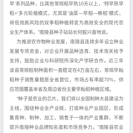
早’系列品种，比其他常规稻早熟10天以上，‘特早熟早
稻+’多元轮植模式，尤其是‘油菜—早稻—晚稻’模式，
将低效高风险的双季稻种植转变为高效安全的现代农
业生产体系。”南陵县种子站站长何毅兴奋地说。
为推进农作物种业发展，南陵县连续多年设立种业
发展专项资金，对企业开展品种选育、技术攻关给予
支持，鼓励企业与科研院所深化产学研合作。近三年
该县常规稻制种面积一直稳定在4万亩左右，常规早籼
稻种子销售量稳居全省首位，市场占有率超70%，供
应范围覆盖本省及周边省份主要早籼稻种植区域。
“种子是农业的芯片，我们将以全国制种大县建设为
主线，围绕种业全产业链，打造种业产业园区，形成
集育种、制种、加工、销售于一体的产业集群，不断
提升南陵种业品牌知名度和市场竞争力。”南陵县农业