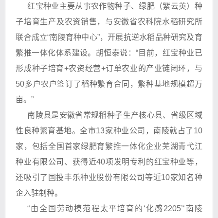
红宝种业主要从事农作物种子、绿肥（紫云英）种
子培育生产及农资销售，与安徽省农科院水稻研究所
联合成立“南陵育种中心”，开展抗逆水稻品种研究及育
繁推一体化体系建设。胡恒泰说：“目前，红宝种业已
形成种子培育+农资经营+订单农业的产业链闭环，与
50多户农户签订了稻种繁育合同，繁种基地规模超万
亩。”
南陵县是安徽省常规稻种子生产核心县、省级区域
性良种繁育基地。全市13家种业公司，南陵就占了10
家，包括全国首家绿肥育繁推一体化企业芜湖青弋江
种业有限公司、获得近40项发明专利的红宝种业等，
还吸引了国投丰乐种业股份有限公司等近10家知名种
企入驻制种。
“由全国劳动模范程太平培育的‘化感2205’‘南陵