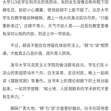
大学113名学生到河北农场劳动，有的女生穿着白帆布鞋下田
摘毛豆，起初小心翼翼，很快就顾不上脏不脏了。北京大学
学生在教学楼前种植物，遇上一场大风差点前功尽弃，“只能
重新来过”。庄稼不等人、天气不如人意——这些在教室里难
有深切认知的内容，到泥土中一学就会。
不过，耕读不能仅仅停留在体验农活上。“耕”与“读”相贯
通，才能真正凸显价值，提升育人质效。
清华大学马克思主义学院的做法颇有启示。学生们在小
凉山的茶园劳动半个月，白天采茶、走访村民，晚上一起阅
读《摆脱贫困》等著作。当书本上的理论和脚下的土地对接
起来，一名同学感慨：“和土地、人民相联系的学术研究才更
有生命力。”
脚踩广袤大地，“耕”与“读”方能更好融合。白天在田地里