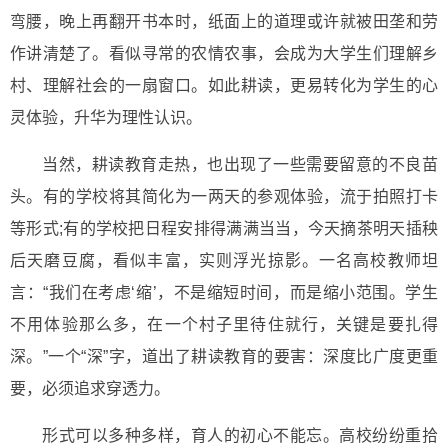
弯腰，晚上再翻开书本时，纸面上的道理或许就被田垄和劳
作讲清楚了。看似寻常的农情农事，会成为大学生们理解乡
村、理解社会的一扇窗口。如此耕读，更易转化为学生的心
灵体验，升华为理性认识。
当然，耕读教育走热，也出现了一些需要留意的不良苗
头。有的学校将其简化为一两天的参观体验，流于拍照打卡
等形式;有的学校把日程安排得满满当当，今天摘茶明天插秧
后天磨豆腐，看似丰富，实则浮光掠影。一名高校教师坦
言：“我们在考虑‘缩’，不是缩短时间，而是缩小范围。学生
不用体验那么多，在一个村子里待住就行，关键是要扎得
深。”一个“深”字，道出了耕读教育的要害：深度比广度更重
要，必须追求穿透力。
形式可以多种多样，育人的初心不能忘。高校纷纷重拾