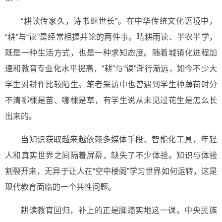
“耕读传家久，诗书继世长”。在中华传统文化语境中，
“耕”与“读”是经常相提并论的两件事。晴耕雨读、半农半学，
既是一种生活方式，也是一种求知态度。随着城镇化进程加
速和教育专业化水平提高，“耕”与“读”渐行渐远，如今不少大
学生对耕作比较陌生。笔者采访中也曾遇到学生种薄荷时分
不清哪棵是苗、哪棵是草，有学生说从未见过花生是怎么长
出来的。
当知识获取越来越依赖多媒体手段、智能化工具，年轻
人和真实世界之间隔着屏幕，缺失了不少体验。知识与体验
割裂开来，无异于让人在“空中楼阁”学习世界如何运转，这是
现代教育面临的一个共性问题。
耕读教育回归，补上的正是脚踏实地这一课。中央民族