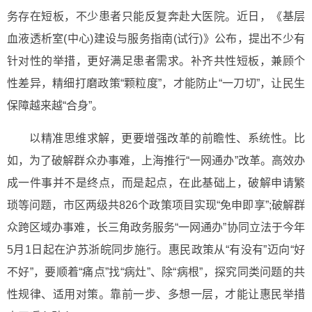
务存在短板，不少患者只能反复奔赴大医院。近日，《基层
血液透析室(中心)建设与服务指南(试行)》公布，提出不少有
针对性的举措，更好满足患者需求。补齐共性短板，兼顾个
性差异，精细打磨政策“颗粒度”，才能防止“一刀切”，让民生
保障越来越“合身”。
以精准思维求解，更要增强改革的前瞻性、系统性。比
如，为了破解群众办事难，上海推行“一网通办”改革。高效办
成一件事并不是终点，而是起点，在此基础上，破解申请繁
琐等问题，市区两级共826个政策项目实现“免申即享”;破解群
众跨区域办事难，长三角政务服务“一网通办”协同立法于今年
5月1日起在沪苏浙皖同步施行。惠民政策从“有没有”迈向“好
不好”，要顺着“痛点”找“病灶”、除“病根”，探究同类问题的共
性规律、适用对策。靠前一步、多想一层，才能让惠民举措