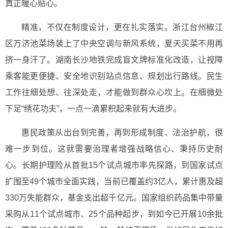
真正暖心贴心。
精准，不仅在制度设计，更在扎实落实。浙江台州椒江
区万济池菜场装上了中央空调与新风系统，夏天买菜不用再
挤一身汗了。湖南长沙地铁完成盲文牌标准化改造，让视障
乘客能更便捷、安全地识别站点信息、规划出行路线。民生
工作往细处想、往深处走，才能做到群众心坎上。在细微处
下足“绣花功夫”，一点一滴累积起来就有大进步。
惠民政策从出台到完善，再到形成制度、法治护航，很
难一步到位。这就需要治理者增强战略信心、秉持历史耐
心。长期护理险从首批15个试点城市率先探路，到国家试点
扩围至49个城市全面实践，当前已覆盖约3亿人，累计惠及超
330万失能群众，基金支出超千亿元。国家组织药品集中带量
采购从11个试点城市、25个品种起步，到如今已开展10余批