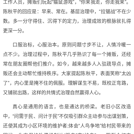
工作人员，摊贩们玩起“猫鼠游戏”，“你来我走，你走我来”。
陈秋平的回应是：早来、常在。基层治理中，“拉锯战”不在少
数。多一分守得住、沉得下的定力，治理成效的根脉就扎得
更深一分。
口服治标，心服治本。原则问题寸步不让，人情冷暖一
点不少。治理过程中，陈秋平几乎熟识了每一个摊贩，还经
常在朋友圈帮他们推介。如今，越来越多人入驻疏导点，摊
贩还会主动帮忙维持秩序。大家提起陈秋平，表面笑称“太凶
了”，内心里是掩不住的佩服。理解谋生不易，既校正弯路，
又铺就出路，这样的共情式治理自然赢得人心。
真心是通用的语言，也是通达的桥梁。老旧小区改造
中，“问需于民、问计于民”不仅吸引群众主动参与出谋划策，
还使其成为小区环境的维护者;体会“人鸟争地”给村民带来的