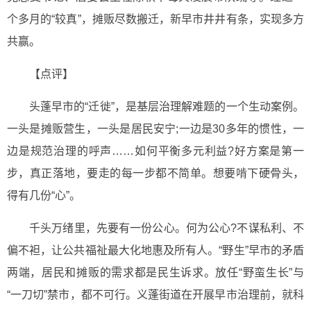
个多月的“较真”，摊贩尽数搬迁，新早市井井有条，实现多方
共赢。
【点评】
头蓬早市的“迁徙”，是基层治理解难题的一个生动案例。
一头是摊贩营生，一头是居民安宁;一边是30多年的惯性，一
边是规范治理的呼声……如何平衡多元利益?好方案是第一
步，真正落地，要走的每一步都不简单。想要啃下硬骨头，
得有几份“心”。
千头万绪里，先要有一份公心。何为公心?不谋私利、不
偏不袒，让公共福祉最大化地惠及所有人。“野生”早市的矛盾
两端，居民和摊贩的需求都是民生诉求。放任“野蛮生长”与
“一刀切”禁市，都不可行。义蓬街道在开展早市治理前，就科