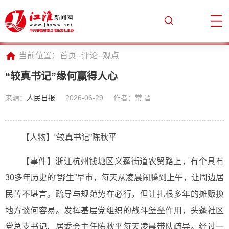
当前位置：
首页
--
评论
--
观点
“较真书记”缘何赢得人心
来源：
人民日报
2026-06-29
作者：常 晋
【人物】“较真书记”陈秋平
【事件】浙江杭州钱塘区义蓬街道农贸路上，有个具有
30多年历史的“野生”早市，每天从凌晨闹腾到上午，让周边居
民苦不堪言。疏导与规范势在必行，但让扎根多年的摊贩换
地方谈何容易。发挥基层党组织的战斗堡垒作用，头蓬社区
党总支书记、居委会主任陈秋平每天凌晨带队疏导。经过一