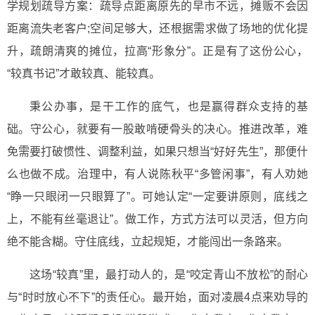
学规划疏导方案：疏导点距离原先的早市不远，摊贩不会因
距离流失老客户;空间足够大，还根据需求做了场地的优化提
升，疏朗清爽的摊位，拉高“形象分”。正是有了这份公心，
“较真书记”才敢较真、能较真。
秉公办事，是干工作的底气，也是赢得群众支持的基
础。守公心，就要有一股敢啃硬骨头的决心。推进改革，难
免需要打破惯性、调整利益，如果只想当“好好先生”，那便什
么也做不成。治理中，有人说陈秋平“多管闲事”，有人劝她
“睁一只眼闭一只眼算了”。可她认定“一定要讲原则，底线之
上，不能有丝毫退让”。做工作，方式方法可以灵活，但方向
绝不能含糊。守住底线，立起规矩，才能闯出一条路来。
这场“较真”里，最打动人的，是“咬定青山不放松”的耐心
与“时时放心不下”的责任心。最开始，面对凌晨4点来劝导的