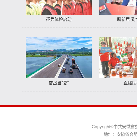
征兵体检启动
盼新居 到
奋战当“夏”
直播助
Copyright©中共
地址：安徽省合肥