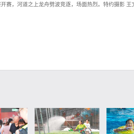
开赛，河道之上龙舟劈波竞逐，场面热烈。特约摄影 王文