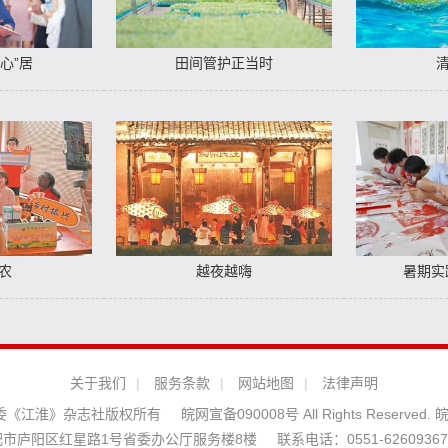
“心”居
田间管护正当时
农
越夜越嗨
暑期实
关于我们
|
服务条款
|
网站地图
|
法律声明
安徽省委《江淮》杂志社版权所有
皖网宣备090008号 All Rights Reserved.
皖
市庐阳区红星路1号省委办公厅服务楼8楼
联系电话：0551-62609367