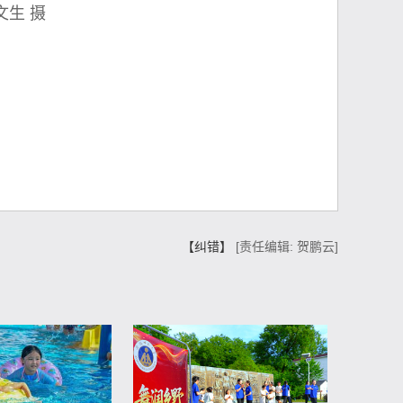
生 摄
6月9日，纪念
范柏文 摄
【纠错】
[责任编辑: 贺鹏云]