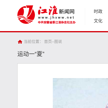
时政
文化
当前位置：
首页
--
图说
运动一“夏”