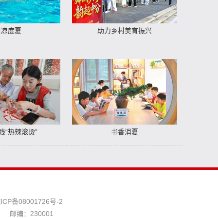
清凉度夏
助力乡村美育振兴
践“热辣滚烫”
书香消夏
ICP备08001726号-2
邮编：230001