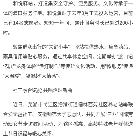
——和悦驿站，打造集安全守护、便民服务、文化传承于一
体的渡口服务阵地。和悦驿站于去年3月正式投入运营，目前
已有14名志愿者。短短一年间，累计服务时长已超过200小
时。
聚焦群众出行的“关键小事”，驿站提供热水、应急药品、
雨具借用等贴心服务，通过共享休息空间，定期举办“渡口记
忆展”“龙舟体验”“渔灯制作”等传统文化活动，用“微服务”传递
“大温暖”，凝聚起“大情感”。
社工融合赋能 共唱治理新曲
近日，芜湖市弋江区澛港街道儒林西苑社区养老站等联
合爱无疆社工、安徽师范大学志愿队，共同开展“三八”国际劳
动妇女节走访慰问活动，为辖区孤寡、高龄特殊老年群体送
上节日祝福与暖心关怀。