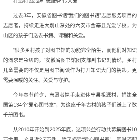
打造特色品牌 “微服务”传大爱
过去3年，安徽省图书馆“我们的图书馆”志愿服务项目的
志愿者，持续走进大别山深处的六安市金寨县光爱学校，为
山区的孩子们送去书籍、课程和关爱。
“很多乡村孩子对图书馆的功能完全陌生，而他们对知识
的渴求是急切的。”安徽省图书馆团支部副书记刘倩说，乡村
儿童需要的不仅是用图书阅读作为打开知识大门的钥匙，更
需要温暖的关注、关爱与守护。
今年春节前夕，志愿者携手走进休宁县祖源村，捐建全
国第134个“爱心图书室”，为这座千年古村的孩子们送上了数
千册图书。
从2010年开始到2025年底，这项公益行动共募集图书10
万余册，文具近2.7万件。除了捐建“爱心图书室”，同时还配