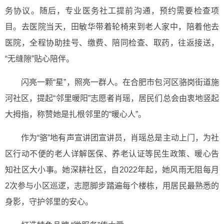
务协议。随后，专业医务社工提前沟通，预约需要检查项
目。去医院当天，田敏华带着轮椅来到老人家中，陪着他去
医院，全程协助挂号、缴费、陪同检查、取药，往返接送，
“无缝隙”贴心陪伴。
闪亮一颗“星”，照亮一群人。在合肥市包河区骆岗街道施
河社区，提起“邻里暖阳”志愿者肖瑶，居民们总会由衷地竖起
大拇指，称赞她是扎根邻里的“暖心人”。
作为“骆”地有声宣讲团宣讲员，肖瑶总是主动上门，为社
区行动不便的老人详解医保、养老认证等民生政策、暖心告
知社区大小事。她深耕社区，自2022年起，她风雨无阻每月
2次参与小区巡逻，志愿脚步踏遍每个楼栋，用居民最熟悉的
身影，守护邻里的安心。