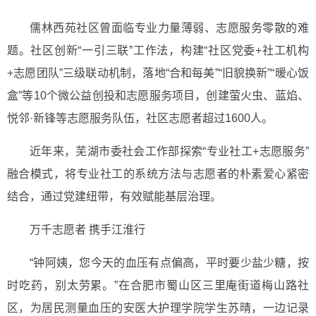
儒林西苑社区曾面临专业力量薄弱、志愿服务零散的难
题。社区创新“一引三联”工作法，构建“社区党委+社工机构
+志愿团队”三级联动机制，落地“合和每美”“旧貌换新”“暖心饭
盒”等10个微公益创投和志愿服务项目，创建萤火虫、蓝焰、
悦邻·新锋等志愿服务队伍，社区志愿者超过1600人。
近年来，芜湖市委社会工作部探索“专业社工+志愿服务”
融合模式，将专业社工的系统方法与志愿者的朴素爱心紧密
结合，通过党建纽带，有效赋能基层治理。
万千志愿者 携手江淮行
“钟阿姨，您今天的血压有点偏高，平时要少盐少糖，按
时吃药，别太劳累。”在合肥市蜀山区三里庵街道梅山路社
区，为居民测量血压的安医大护理学院学生苏晴，一边记录