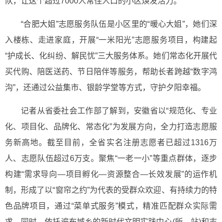
队，让这个超过7000人常住人口的小区焕发活力。
“合肥大姐”志愿服务队伍是小区里的“暖心大姐”，她们深
入楼栋、走进家庭，开展“一米阳光”志愿服务项目，构建起
“护成长、化纠纷、解民忧”三大服务体系。她们常态化开展代
买代购、陪医送药、节日陪伴等服务，帮助长者跨越“数字鸿
沟”，还通过公益集市、银龄学堂等方式，守护夕阳幸福。
记者从省委社会工作部了解到，安徽省以“规范化、专业
化、项目化、品牌化、常态化”为发展方向，全力打造志愿服
务新高地。截至目前，全省实名注册志愿者已超过1316万
人、志愿队伍超过6万支。聚焦“一老一小”等重点群体，逐步
构建“需求导向―项目孵化―资源整合―长效发展”的运作机
制，形成了以“窗帘之约”为代表的受群众欢迎、有持续力的特
色品牌项目，通过“菜单式服务”模式，精准匹配群众实际需
求。同时，依托遍布城乡的新时代文明实践中心(所、站)和志