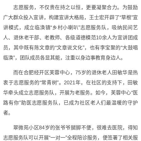
志愿服务，不仅贵在持之以恒，更要凝聚合力。为鼓励
广大群众投入宣讲，构建宣讲大格局，王士宏开辟了“草根”宣
讲模式，成立临涣镇“乡村小喇叭”志愿服务队，吸纳民间艺
人、退休老干部、老教师、各级道德模范10余人为宣讲团成
员，其中既有陈文章的“文章说文化”，也有李宝聚的“大鼓唱
临涣”，团队成员各显其能，注重以身边事教育身边人。
而在合肥经开区芙蓉中心，75岁的退休老人田敏华是热
衷于志愿服务的“常青树”。2021年，在社区的支持下，田敏
华牵头成立志愿服务队，开展为老服务。如今，芙蓉中心“医
路有你”助医志愿服务队，已成为社区老人们最温暖的守护
者。
翠微苑小区84岁的张爷爷腿脚不便，很难去医院，得知
志愿服务队可以开展“一对一”全程陪诊服务，便签署了相关服