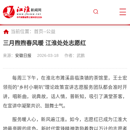
当前位置：
首页
--
公益
三月煦煦春风暖 江淮处处志愿红
来源：
安徽日报
2026-03-18
作者：武鹏
每周三下午，在淮北市濉溪县临涣镇的茶馆里，王士宏
领衔的“乡村小喇叭”理论政策宣讲志愿服务团队都会准时开
讲，唱新曲，说典故，话人情，普新知，吸引了满堂茶客，
在宣讲中凝聚共识、鼓舞士气。
服务暖人心，新风遍江淮。如今，志愿红已成为江淮大
地最亮眼的底色。新时代雷锋精神激励着数以万计的志愿者