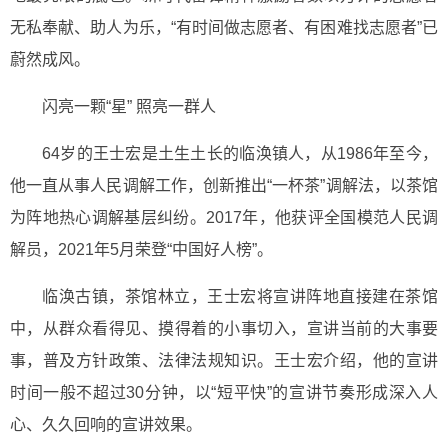
无私奉献、助人为乐，“有时间做志愿者、有困难找志愿者”已
蔚然成风。
闪亮一颗“星” 照亮一群人
64岁的王士宏是土生土长的临涣镇人，从1986年至今，
他一直从事人民调解工作，创新推出“一杯茶”调解法，以茶馆
为阵地热心调解基层纠纷。2017年，他获评全国模范人民调
解员，2021年5月荣登“中国好人榜”。
临涣古镇，茶馆林立，王士宏将宣讲阵地直接建在茶馆
中，从群众看得见、摸得着的小事切入，宣讲当前的大事要
事，普及方针政策、法律法规知识。王士宏介绍，他的宣讲
时间一般不超过30分钟，以“短平快”的宣讲节奏形成深入人
心、久久回响的宣讲效果。