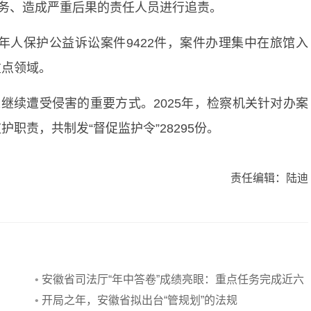
义务、造成严重后果的责任人员进行追责。
成年人保护公益诉讼案件9422件，案件办理集中在旅馆入
重点领域。
人继续遭受侵害的重要方式。2025年，检察机关针对办案
职责，共制发“督促监护令”28295份。
责任编辑：陆迪
•
安徽省司法厅“年中答卷”成绩亮眼：重点任务完成近六
成，多项工作领跑全国
•
开局之年，安徽省拟出台“管规划”的法规