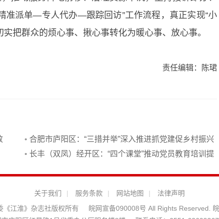
精准派单—专人代办—跟踪回访”工作流程，真正实现“小
切实把群众的烦心事、揪心事转化为暖心事、放心事。
责任编辑：陈珺
效
•
合肥市庐阳区：“三措并举”深入推进抓党建促乡村振兴
•
长丰（双凤）经开区：“四个课堂”推动党员教育培训提
质增效
关于我们
|
服务条款
|
网站地图
|
法律声明
安徽省委《江淮》杂志社版权所有
皖网宣备090008号 All Rights Reserved.
皖