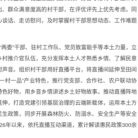
出、群众满意度高的村干部，在评优评先上优先考虑。同
心谈话、走访慰问，及时掌握村干部思想动态、工作难题
村“两委”干部、驻村工作队、党员致富能手等本土力量，立
乡村推介官队伍，充分发挥本土人才熟悉乡情、了解民意
村声音。组织村干部用好直播平台，将直播间延伸至田间
一村一品”产业特色，推行党支部、合作社、农户联动协
特色好物，用乡音乡情讲述乡土好物故事。推动直播阵地
延伸，打造党建引领基层治理的云端新载体，运用本土方
民生政策，同步开展森林防火、防溺水、安全生产等安全
026年以来，依托直播互动渠道，累计解读惠民政策300余