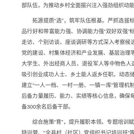
部队伍，为推动乡村全面振兴注入强劲组织动
拓源提质“选”，筑牢队伍根基。严抓选拔
品行好和带富能力强、协调能力强“双好双强”
走访、个别访谈、座谈调研等方式深入考察候
党的建设、村集体经济和产业发展、基层治理
大学生、外出经商人员、退役军人等中物色人选
吸引创业成功人士、乡土能人返乡任职。动态储备
建立“一人一档、一村一册、一镇一库”管理机
后备力量履历、能力、实绩等核心信息，确保每
备300余名后备干部。
综合施策“育”，提升履职本领。专题培训赋
特训营、“全县村（社区）党组织书记培训班”