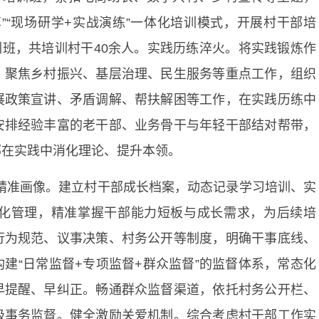
享”“现场研学+实战演练”一体化培训模式，开展村干部培
训班，共培训村干40余人。实践历练淬火。将实践锻炼作
，聚焦乡村振兴、基层治理、民生服务等重点工作，组织
展政策宣讲、矛盾调解、帮扶解困等工作，在实践历练中
安排经验丰富的老干部、业务骨干与年轻干部结对帮带，
部在实践中消化理论、提升本领。
档”精准画像。建立村干部成长档案，动态记录学习培训、实
化管理，精准掌握干部能力短板与成长需求，为后续培
行为规范、议事决策、村务公开等制度，明确干事底线、
建“日常监督+专项监督+群众监督”的监督体系，常态化
早提醒、早纠正。畅通群众监督渠道，依托村务公开栏、
级事务监督。健全激励关爱机制。综合考虑村干部工作实