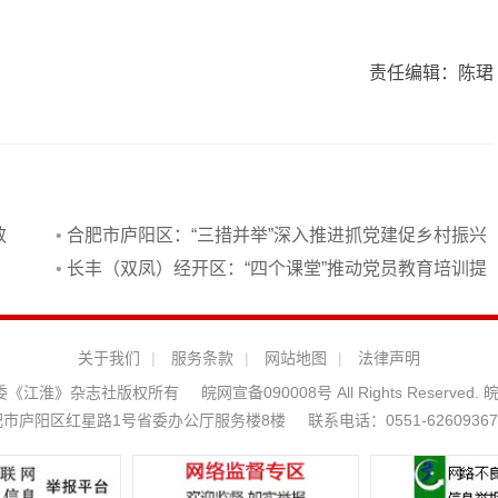
责任编辑：陈珺
效
•
合肥市庐阳区：“三措并举”深入推进抓党建促乡村振兴
•
长丰（双凤）经开区：“四个课堂”推动党员教育培训提
质增效
关于我们
|
服务条款
|
网站地图
|
法律声明
安徽省委《江淮》杂志社版权所有
皖网宣备090008号 All Rights Reserved.
皖
市庐阳区红星路1号省委办公厅服务楼8楼
联系电话：0551-62609367