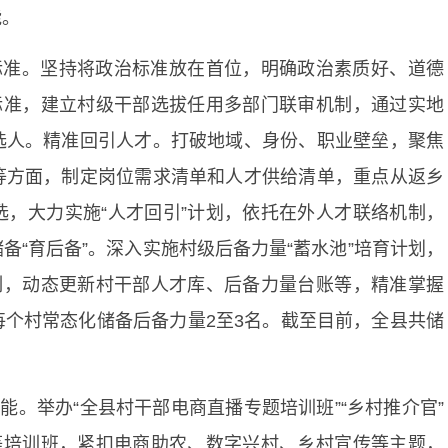
能。
标准。坚持将政治标准放在首位，明确政治素质好、道德
标准，建立村级干部选拔任用多部门联审机制，通过实地
选人。精准回引人才。打破地域、身份、职业壁垒，聚焦
等方面，制定岗位需求清单和人才供给清单，重点从返乡
，大力实施“人才回引”计划，依托在外人才联络机制，
“育后备”。深入实施村级后备力量“蓄水池”培育计划，
制，动态更新村干部人才库、后备力量台账等，精准掌握
个村常态化储备后备力量2至3名。截至目前，全县共储
能。举办“全县村干部电商直播专题培训班”“乡村推介官”
等培训班，紧扣电商助农、数字兴村、乡村宣传等主题，