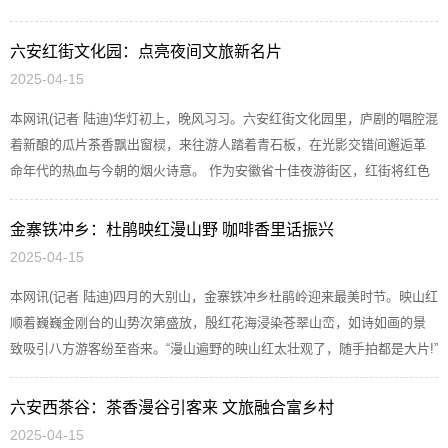
六安市大力发展低空经...
六安红街文化园：点亮夜间文旅新名片
2025-04-15
本网讯(记者 陆迪)华灯初上，晚风习习。六安红街文化园里，庐剧的唱腔混
着新酿的瓜片茶香飘出窗棂，来往游人踏着青石板，在光影交错间邂逅革
命年代的热血与今朝的烟火诗意。 作为安徽省十佳夜游街区，红街将红色
文化与现代夜生活深...
金寨铁冲乡：杜鹃映红漫山野 咖啡香里话振兴
2025-04-15
本网讯(记者 陆迪)四月的大别山，金寨铁冲乡杜鹃岭迎来最美时节。映山红
顺着巍巍金刚台的山势次第盛放，殷红花海浸染苍翠山峦，如诗如画的景
致吸引八方游客纷至沓来。“漫山遍野的映山红太壮观了，随手拍都是大片!”
游客黄女士兴奋地分...
六安西茶谷：茶香漫谷引客来 文旅融合富乡村
2025-04-15