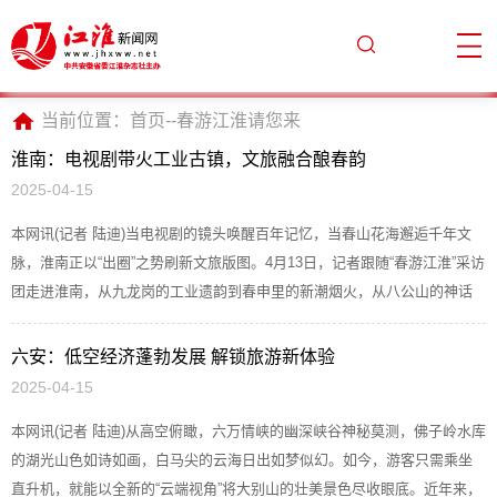
当前位置：
首页
--
春游江淮请您来
淮南：电视剧带火工业古镇，文旅融合酿春韵
2025-04-15
本网讯(记者 陆迪)当电视剧的镜头唤醒百年记忆，当春山花海邂逅千年文
脉，淮南正以“出圈”之势刷新文旅版图。4月13日，记者跟随“春游江淮”采访
团走进淮南，从九龙岗的工业遗韵到春申里的新潮烟火，从八公山的神话
秘境到市井街巷的舌尖...
六安：低空经济蓬勃发展 解锁旅游新体验
2025-04-15
本网讯(记者 陆迪)从高空俯瞰，六万情峡的幽深峡谷神秘莫测，佛子岭水库
的湖光山色如诗如画，白马尖的云海日出如梦似幻。如今，游客只需乘坐
直升机，就能以全新的“云端视角”将大别山的壮美景色尽收眼底。近年来，