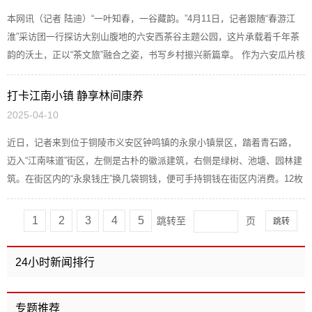
本网讯（记者 陆迪）“一叶知春，一谷藏韵。”4月11日，记者跟随“春游江
淮”采访团一行探访大别山腹地的六安西茶谷主题公园，这片承载着千年茶
韵的沃土，正以“茶文旅”融合之姿，书写乡村振兴新篇章。 作为六安瓜片核
心产区，西茶谷坐拥300...
打卡江南小镇 静享林间康养
2025-04-10
近日，记者来到位于铜陵市义安区钟鸣镇的永泉小镇景区，踏着青石路，
迈入“江南味道”街区，左侧是古朴的徽派建筑，右侧是绿树、池塘、园林建
筑。在街区内的“永泉钱庄”换几袋铜钱，便可手持铜钱在街区内消费。12枚
铜钱的柴锅饭、3枚铜钱的钟...
1
2
3
4
5
跳转至
页
24小时新闻排行
专题推荐